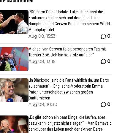
bte Nachrichten
PDC Form Guide Update: Luke Littler lässt die
Konkurrenz hinter sich und dominiert Luke
Humphries und Gerwyn Price nach seinem World-
Matchplay-Titel
0
Aug 08, 15:53
Michael van Gerwen feiert besonderen Tag mit
Tochter Zoë: „Ich bin so stolz auf dich“
0
Aug 08, 13:15
„In Blackpool sind die Fans wirklich da, um Darts
zu schauen“ – Englische Moderatorin Emma
Paton unterscheidet zwischen großen
Dartturnieren
0
Aug 08, 10:30
„Es gibt schon ein paar Dinge, die laufen, aber
dazu kann ich jetzt nichts sagen“ – Van Barneveld
denkt über das Leben nach der aktiven Darts-