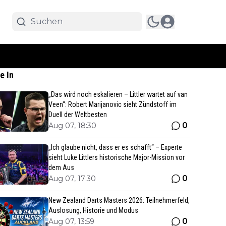
e In
„Das wird noch eskalieren – Littler wartet auf van
Veen“: Robert Marijanovic sieht Zündstoff im
Duell der Weltbesten
0
Aug 07, 18:30
„Ich glaube nicht, dass er es schafft“ – Experte
sieht Luke Littlers historische Major-Mission vor
dem Aus
0
Aug 07, 17:30
New Zealand Darts Masters 2026: Teilnehmerfeld,
Auslosung, Historie und Modus
0
Aug 07, 13:59