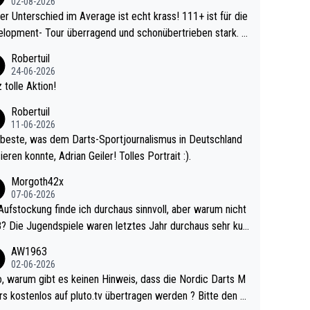
02-08-2026
r Unterschied im Average ist echt krass! 111+ ist für die
lopment- Tour überragend und schonübertrieben stark. U
 Ave dagegen eigentlich schon zu schwach - gerad
Robertuil
st recht. Da gewinnst keinen Blumentopf - ist ja n
24-06-2026
kalspiel eines Kreisligisten vs einem Bu
 tolle Aktion!
ligisten.
Robertuil
11-06-2026
beste, was dem Darts-Sportjournalismus in Deutschland
ieren konnte, Adrian Geiler! Tolles Portrait :).
Morgoth42x
07-06-2026
Aufstockung finde ich durchaus sinnvoll, aber warum nicht
r durchaus sehr kur
lig und besser anzuschauen, als manch Erwachsenenspie
AW1963
02-06-2026
ert. Somit ändert die automatische Qualifikation des Weltm
e Nordic Darts M
mal nichts. Ich denke sie wollen damit für nächste
rs kostenlos auf pluto.tv übertragen werden ? Bitte den A
hr vorsorgen, denn da ist er alt genug für die PDC und wir