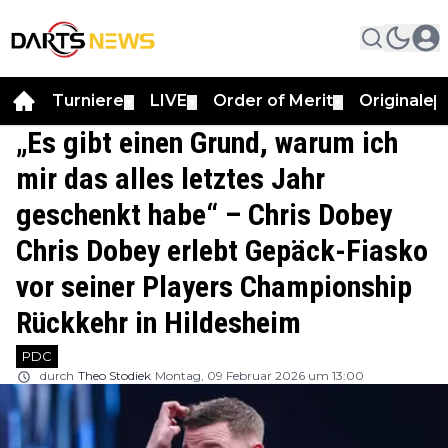
Turniere
LIVE
Order of Merit
Originale
▼
▼
▼
▼
„Es gibt einen Grund, warum ich
mir das alles letztes Jahr
geschenkt habe“ – Chris Dobey
Chris Dobey erlebt Gepäck-Fiasko
vor seiner Players Championship
Rückkehr in Hildesheim
PDC
durch
Theo Stodiek
Montag, 09 Februar 2026 um 13:00