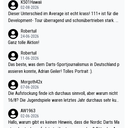
K501Hawaii
02-08-2026
Dieser Unterschied im Average ist echt krass! 111+ ist für die
Development- Tour überragend und schonübertrieben stark. U
nter 60 im Ave dagegen eigentlich schon zu schwach - gerade
Robertuil
mal 40+ erst recht. Da gewinnst keinen Blumentopf - ist ja noc
24-06-2026
h krasser wie ein Pokalspiel eines Kreisligisten vs einem Bund
Ganz tolle Aktion!
esligisten.
Robertuil
11-06-2026
Das beste, was dem Darts-Sportjournalismus in Deutschland p
assieren konnte, Adrian Geiler! Tolles Portrait :).
Morgoth42x
07-06-2026
Die Aufstockung finde ich durchaus sinnvoll, aber warum nicht
16/8? Die Jugendspiele waren letztes Jahr durchaus sehr kurz
weilig und besser anzuschauen, als manch Erwachsenenspiel.
AW1963
Allerdings ist Mitchell Lawrie als Nummer 1 der Welt eh qualifi
02-06-2026
ziert. Somit ändert die automatische Qualifikation des Weltmei
Hallo, warum gibt es keinen Hinweis, dass die Nordic Darts Ma
sters erstmal nichts. Ich denke sie wollen damit für nächstes J