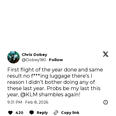
Chris Dobey
@
Dobey180
·
Follow
First flight of the year done and same 
result no f***ing luggage there’s I 
reason I didn’t bother doing any of 
these last year. Probs be my last this 
year, 
@KLM
 shambles again!
9:31 PM · Feb 8, 2026
420
Reply
Copy link