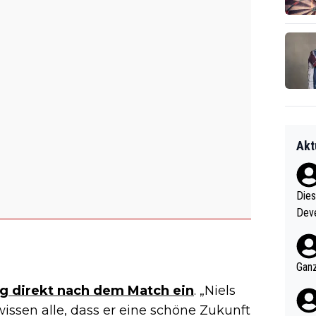
Akt
Diese
Deve
nter 60 im
e mal 40+ er
och krasser wie ein Po
Ganz
ndes
olg direkt nach dem Match ein
. „Niels
r wissen alle, dass er eine schöne Zukunft