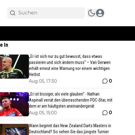
e In
„Er ist sich nur zu gut bewusst, dass etwas
passieren und sich ändern muss“ – Van Gerwen
erhält erneut eine Warnung vor einem wichtigen
Herbst
0
Aug 05, 17:30
„Er ist bissiger, als viele glauben“ - Nathan
Aspinall verrät den überraschenden PDC-Star, mit
dem er am häufigsten aneinandergerät
0
Aug 05, 15:00
Wann beginnt das New Zealand Darts Masters in
Deutschland? So sehen Sie das jüngste Turnier