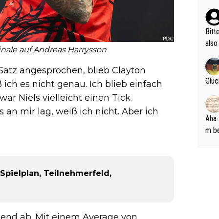
n Ri
ehle
Bitt
also
finale auf Andreas Harrysson
ung,
werd
atz angesprochen, blieb Clayton
aube
Glüc
ich es nicht genau. Ich blieb einfach
sych
 war Niels vielleicht einen Tick
d di
 an mir lag, weiß ich nicht. Aber ich
e ma
Aha.
n…
m be
ft s
Männ
rper
Spielplan, Teilnehmerfeld,
Spiele
esch
ar m
ugend ab. Mit einem Average von