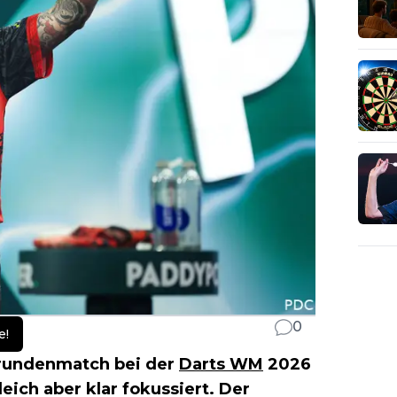
0
e!
trundenmatch bei der
Darts WM
2026
leich aber klar fokussiert. Der