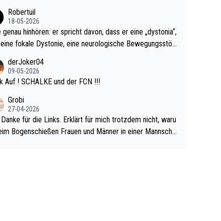
cardo Pietreczko auf Social Media. Hmmmm. Finde den F
Robertuil
r!
18-05-2026
e genau hinhören: er spricht davon, dass er eine „dystonia“,
 eine fokale Dystonie, eine neurologische Bewegungsstör
 bei der unkontrolliert Bewegungen und Krämpfe erzeugt
derJoker04
en, im Arm hat. Und, dass Medikamente ihm helfen! Ich gl
09-05-2026
 immer noch, dass sehr viele der Dartits-Fälle fälschlich p
k Auf ! SCHALKE und der FCN !!!
ologisiert werden und eigentlich fokale Dystonien sind. Un
Grobi
ese könnten teils wirksam behandelt werden! Dafür müsst
27-04-2026
n nur zum Neurologen und nicht zum Mentaltrainer gehe
 Danke für die Links. Erklärt für mich trotzdem nicht, waru
im Bogenschießen Frauen und Männer in einer Mannscha
pielen. Und beim Dressurreiten sind ebenfalls Frauen und
er in einer Mannschaft und das, obwohl hier auch eine Kö
lichkeit vorausgesetzt ist. Gilt sogar bei den olympischen
n! Der Podcast "Tops Tops Tops" (Folgen 70 und 72) b
äftigt sich ausführlich, sachlich und absolut nachvollziehb
it dem Thema.