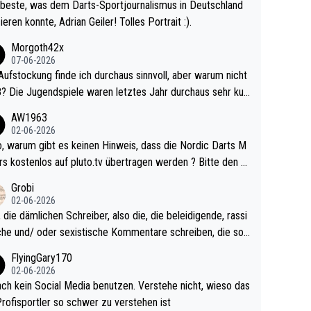
beste, was dem Darts-Sportjournalismus in Deutschland
ieren konnte, Adrian Geiler! Tolles Portrait :).
Morgoth42x
07-06-2026
Aufstockung finde ich durchaus sinnvoll, aber warum nicht
r durchaus sehr kur
lig und besser anzuschauen, als manch Erwachsenenspie
AW1963
02-06-2026
ert. Somit ändert die automatische Qualifikation des Weltm
e Nordic Darts M
mal nichts. Ich denke sie wollen damit für nächste
rs kostenlos auf pluto.tv übertragen werden ? Bitte den A
hr vorsorgen, denn da ist er alt genug für die PDC und wir
el aktualisieren, danke!
Grobi
hl wenig WDF Turniere spielen. Dies war bei Archie Self l
02-06-2026
es Jahr der Fall. Er musste als amtierender Weltmeister d
 die dämlichen Schreiber, also die, die beleidigende, rassi
 den Qualifier und ich glaube kaum, dass Mitchel sich das
che und/ oder sexistische Kommentare schreiben, die soll
Vegas) antun würde, wenn er doch eigentlich die PDC-WM
das einfach mal bleiben lassen. Sollten besser mal ihr eige
FlyingGary170
iel hat.
Leben in den Griff kriegen. Nur eins wundert mich: Luke Li
02-06-2026
r war doch neulich erst derjenige, der über Social Media G
ach kein Social Media benutzen. Verstehe nicht, wieso das
rovoziert hat. Und Littlers Mutter schießt öfters mal gege
Profisportler so schwer zu verstehen ist