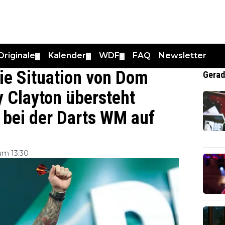
Originale
Kalender
WDF
FAQ
Newsletter
▼
▼
▼
 die Situation von Dom
Gerad
y Clayton übersteht
 bei der Darts WM auf
um 13:30