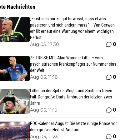
bte Nachrichten
„Er ist sich nur zu gut bewusst, dass etwas
passieren und sich ändern muss“ – Van Gerwen
erhält erneut eine Warnung vor einem wichtigen
Herbst
0
Aug 05, 17:30
ZEITREISE MIT: Alan Warriner-Little – vom
psychiatrischen Krankenpfleger zur Nummer eins
der Welt
0
Aug 06, 11:18
Littler an der Spitze, Wright und Smith im freien
Fall: Der große Darts-Umbruch der letzten zwei
Jahre
0
Aug 06, 11:15
PDC-Kalender August: Die letzte ruhige Phase vor
dem großen Herbst-Ansturm
0
Aug 06, 11:23