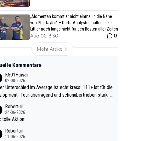
„Momentan kommt er nicht einmal in die Nähe
von Phil Taylor“ – Darts-Analysten halten Luke
Littler noch lange nicht für den Besten aller Zeiten
0
Aug 06, 8:30
Mehr Artikel
uelle Kommentare
K501Hawaii
02-08-2026
r Unterschied im Average ist echt krass! 111+ ist für die
lopment- Tour überragend und schonübertrieben stark. U
 Ave dagegen eigentlich schon zu schwach - gerad
Robertuil
st recht. Da gewinnst keinen Blumentopf - ist ja n
24-06-2026
kalspiel eines Kreisligisten vs einem Bu
 tolle Aktion!
ligisten.
Robertuil
11-06-2026