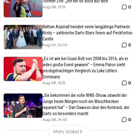
Tochter Zoë: „Ich bin so stolz auf dich“
0
Aug 08, 13:15
Nathan Aspinall heiratet seine langjährige Partnerin
Kirsty – zahlreiche Darts-Stars feiern auf Peckforton
Castle
0
Aug 09, 12:00
„Es ist wie bei Usain Bolt von 2008 bis 2016, als er
jedes große Event gewann" – Emma Paton zieht
prestigeträchtigen Vergleich zu Luke Littlers
Dominanz
0
Aug 08, 16:15
„Sie bekommen die volle WWE-Show, obwohl der
Junge heute Morgen noch ein Waschbecken
repariert hat“ – Dan Dawson über den Kontrast, der
Darts so besonders macht
0
Aug 08, 14:45
Mehr Artikel