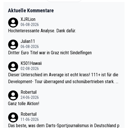
Aktuelle Kommentare
XJRLion
06-08-2026
Hochinteressante Analyse. Dank dafür.
Julian11
06-08-2026
Dritter Euro Titel war in Graz nicht Sindelfingen
K501Hawaii
02-08-2026
Dieser Unterschied im Average ist echt krass! 111+ ist für die
Development- Tour überragend und schonübertrieben stark. U
nter 60 im Ave dagegen eigentlich schon zu schwach - gerade
Robertuil
mal 40+ erst recht. Da gewinnst keinen Blumentopf - ist ja noc
24-06-2026
h krasser wie ein Pokalspiel eines Kreisligisten vs einem Bund
Ganz tolle Aktion!
esligisten.
Robertuil
11-06-2026
Das beste, was dem Darts-Sportjournalismus in Deutschland p