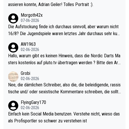
assieren konnte, Adrian Geiler! Tolles Portrait :).
Morgoth42x
07-06-2026
Die Aufstockung finde ich durchaus sinnvoll, aber warum nicht
16/8? Die Jugendspiele waren letztes Jahr durchaus sehr kurz
weilig und besser anzuschauen, als manch Erwachsenenspiel.
AW1963
Allerdings ist Mitchell Lawrie als Nummer 1 der Welt eh qualifi
02-06-2026
ziert. Somit ändert die automatische Qualifikation des Weltmei
Hallo, warum gibt es keinen Hinweis, dass die Nordic Darts Ma
sters erstmal nichts. Ich denke sie wollen damit für nächstes J
sters kostenlos auf pluto.tv übertragen werden ? Bitte den Arti
ahr vorsorgen, denn da ist er alt genug für die PDC und wird w
kel aktualisieren, danke!
Grobi
ohl wenig WDF Turniere spielen. Dies war bei Archie Self letzt
02-06-2026
es Jahr der Fall. Er musste als amtierender Weltmeister durch
Nee, die dämlichen Schreiber, also die, die beleidigende, rassis
den Qualifier und ich glaube kaum, dass Mitchel sich das (in Ve
tische und/ oder sexistische Kommentare schreiben, die sollte
gas) antun würde, wenn er doch eigentlich die PDC-WM als Zi
n das einfach mal bleiben lassen. Sollten besser mal ihr eigene
FlyingGary170
el hat.
s Leben in den Griff kriegen. Nur eins wundert mich: Luke Little
02-06-2026
r war doch neulich erst derjenige, der über Social Media GvV p
Einfach kein Social Media benutzen. Verstehe nicht, wieso das
rovoziert hat. Und Littlers Mutter schießt öfters mal gegen Ric
als Profisportler so schwer zu verstehen ist
ardo Pietreczko auf Social Media. Hmmmm. Finde den Fehler!