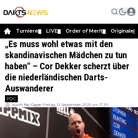
Turniere
LIVE
Order of Merit
Originale
▼
▼
▼
▼
„Es muss wohl etwas mit den
skandinavischen Mädchen zu tun
haben“ – Cor Dekker scherzt über
die niederländischen Darts-
Auswanderer
PDC
durch
Nic Gayer
Freitag, 12 September 2025 um 17:30