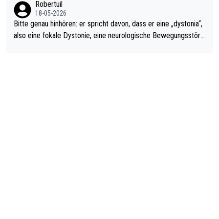
Robertuil
18-05-2026
Bitte genau hinhören: er spricht davon, dass er eine „dystonia“,
also eine fokale Dystonie, eine neurologische Bewegungsstöru
ng, bei der unkontrolliert Bewegungen und Krämpfe erzeugt w
erden, im Arm hat. Und, dass Medikamente ihm helfen! Ich glau
be immer noch, dass sehr viele der Dartits-Fälle fälschlich psy
chologisiert werden und eigentlich fokale Dystonien sind. Und
diese könnten teils wirksam behandelt werden! Dafür müsste
man nur zum Neurologen und nicht zum Mentaltrainer gehen…