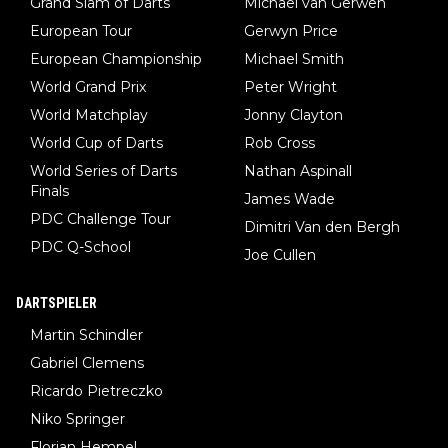
Grand Slam of Darts
Michael van Gerwen
European Tour
Gerwyn Price
European Championship
Michael Smith
World Grand Prix
Peter Wright
World Matchplay
Jonny Clayton
World Cup of Darts
Rob Cross
World Series of Darts
Nathan Aspinall
Finals
James Wade
PDC Challenge Tour
Dimitri Van den Bergh
PDC Q-School
Joe Cullen
DARTSPIELER
Martin Schindler
Gabriel Clemens
Ricardo Pietreczko
Niko Springer
Florian Hempel