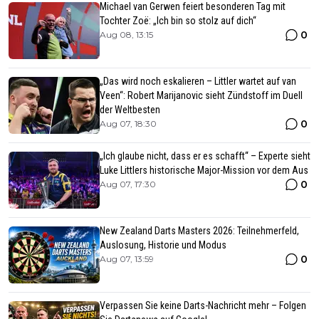
Michael van Gerwen feiert besonderen Tag mit
Tochter Zoë: „Ich bin so stolz auf dich“
0
Aug 08, 13:15
„Das wird noch eskalieren – Littler wartet auf van
Veen“: Robert Marijanovic sieht Zündstoff im Duell
der Weltbesten
0
Aug 07, 18:30
„Ich glaube nicht, dass er es schafft“ – Experte sieht
Luke Littlers historische Major-Mission vor dem Aus
0
Aug 07, 17:30
New Zealand Darts Masters 2026: Teilnehmerfeld,
Auslosung, Historie und Modus
0
Aug 07, 13:59
Verpassen Sie keine Darts-Nachricht mehr – Folgen