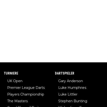
TURNIERE
DARTSPIELER
UK Open
Gary Anderson
Premier League Darts
Luke Humphries
Players Championship
Luke Littler
The Masters
Stephen Bunting