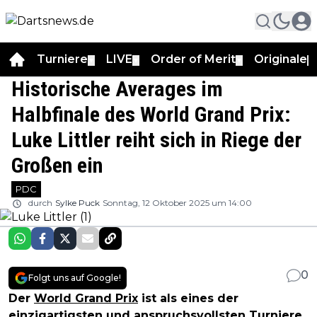
Turniere
LIVE
Order of Merit
Originale
▼
▼
▼
▼
Historische Averages im
Halbfinale des World Grand Prix:
Luke Littler reiht sich in Riege der
Großen ein
PDC
durch
Sylke Puck
Sonntag, 12 Oktober 2025 um 14:00
0
Folgt uns auf Google!
Der
World Grand Prix
ist als eines der
einzigartigsten und anspruchsvollsten Turniere