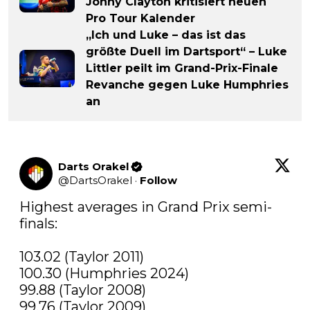
Jonny Clayton kritisiert neuen
Pro Tour Kalender
„Ich und Luke – das ist das
größte Duell im Dartsport“ – Luke
Littler peilt im Grand-Prix-Finale
Revanche gegen Luke Humphries
an
Darts Orakel
@
DartsOrakel
·
Follow
Highest averages in Grand Prix semi-
finals:

103.02 (Taylor 2011)

100.30 (Humphries 2024)

99.88 (Taylor 2008)

99.76 (Taylor 2009)
