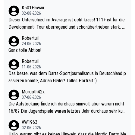
K501Hawaii
02-08-2026
Dieser Unterschied im Average ist echt krass! 111+ ist für die
Development- Tour überragend und schonübertrieben stark. U
nter 60 im Ave dagegen eigentlich schon zu schwach - gerade
Robertuil
mal 40+ erst recht. Da gewinnst keinen Blumentopf - ist ja noc
24-06-2026
h krasser wie ein Pokalspiel eines Kreisligisten vs einem Bund
Ganz tolle Aktion!
esligisten.
Robertuil
11-06-2026
Das beste, was dem Darts-Sportjournalismus in Deutschland p
assieren konnte, Adrian Geiler! Tolles Portrait :).
Morgoth42x
07-06-2026
Die Aufstockung finde ich durchaus sinnvoll, aber warum nicht
16/8? Die Jugendspiele waren letztes Jahr durchaus sehr kurz
weilig und besser anzuschauen, als manch Erwachsenenspiel.
AW1963
Allerdings ist Mitchell Lawrie als Nummer 1 der Welt eh qualifi
02-06-2026
ziert. Somit ändert die automatische Qualifikation des Weltmei
Hallo, warum gibt es keinen Hinweis, dass die Nordic Darts Ma