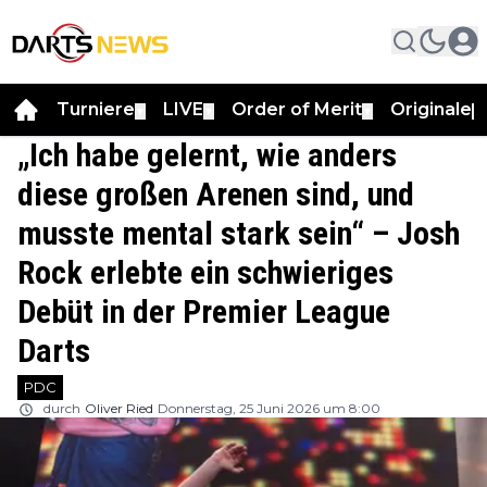
Turniere
LIVE
Order of Merit
Originale
▼
▼
▼
▼
„Ich habe gelernt, wie anders
diese großen Arenen sind, und
musste mental stark sein“ – Josh
Rock erlebte ein schwieriges
Debüt in der Premier League
Darts
PDC
durch
Oliver Ried
Donnerstag, 25 Juni 2026 um 8:00