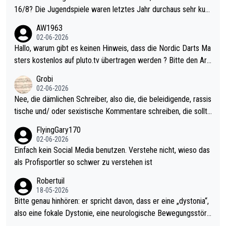
16/8? Die Jugendspiele waren letztes Jahr durchaus sehr kurz
weilig und besser anzuschauen, als manch Erwachsenenspiel.
AW1963
Allerdings ist Mitchell Lawrie als Nummer 1 der Welt eh qualifi
02-06-2026
ziert. Somit ändert die automatische Qualifikation des Weltmei
Hallo, warum gibt es keinen Hinweis, dass die Nordic Darts Ma
sters erstmal nichts. Ich denke sie wollen damit für nächstes J
sters kostenlos auf pluto.tv übertragen werden ? Bitte den Arti
ahr vorsorgen, denn da ist er alt genug für die PDC und wird w
kel aktualisieren, danke!
Grobi
ohl wenig WDF Turniere spielen. Dies war bei Archie Self letzt
02-06-2026
es Jahr der Fall. Er musste als amtierender Weltmeister durch
Nee, die dämlichen Schreiber, also die, die beleidigende, rassis
den Qualifier und ich glaube kaum, dass Mitchel sich das (in Ve
tische und/ oder sexistische Kommentare schreiben, die sollte
gas) antun würde, wenn er doch eigentlich die PDC-WM als Zi
n das einfach mal bleiben lassen. Sollten besser mal ihr eigene
FlyingGary170
el hat.
s Leben in den Griff kriegen. Nur eins wundert mich: Luke Little
02-06-2026
r war doch neulich erst derjenige, der über Social Media GvV p
Einfach kein Social Media benutzen. Verstehe nicht, wieso das
rovoziert hat. Und Littlers Mutter schießt öfters mal gegen Ric
als Profisportler so schwer zu verstehen ist
ardo Pietreczko auf Social Media. Hmmmm. Finde den Fehler!
Robertuil
18-05-2026
Bitte genau hinhören: er spricht davon, dass er eine „dystonia“,
also eine fokale Dystonie, eine neurologische Bewegungsstöru
ng, bei der unkontrolliert Bewegungen und Krämpfe erzeugt w