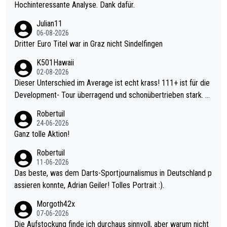
Hochinteressante Analyse. Dank dafür.
Julian11
06-08-2026
Dritter Euro Titel war in Graz nicht Sindelfingen
K501Hawaii
02-08-2026
Dieser Unterschied im Average ist echt krass! 111+ ist für die
Development- Tour überragend und schonübertrieben stark. U
nter 60 im Ave dagegen eigentlich schon zu schwach - gerade
Robertuil
mal 40+ erst recht. Da gewinnst keinen Blumentopf - ist ja noc
24-06-2026
h krasser wie ein Pokalspiel eines Kreisligisten vs einem Bund
Ganz tolle Aktion!
esligisten.
Robertuil
11-06-2026
Das beste, was dem Darts-Sportjournalismus in Deutschland p
assieren konnte, Adrian Geiler! Tolles Portrait :).
Morgoth42x
07-06-2026
Die Aufstockung finde ich durchaus sinnvoll, aber warum nicht