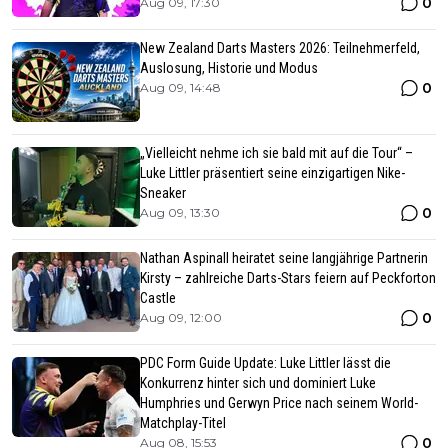
0
Aug 09, 17:30
New Zealand Darts Masters 2026: Teilnehmerfeld,
Auslosung, Historie und Modus
0
Aug 09, 14:48
„Vielleicht nehme ich sie bald mit auf die Tour“ –
Luke Littler präsentiert seine einzigartigen Nike-
Sneaker
0
Aug 09, 13:30
Nathan Aspinall heiratet seine langjährige Partnerin
Kirsty – zahlreiche Darts-Stars feiern auf Peckforton
Castle
0
Aug 09, 12:00
PDC Form Guide Update: Luke Littler lässt die
Konkurrenz hinter sich und dominiert Luke
Humphries und Gerwyn Price nach seinem World-
Matchplay-Titel
0
Aug 08, 15:53