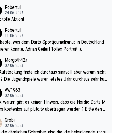
 Ave dagegen eigentlich schon zu schwach - gerad
Robertuil
st recht. Da gewinnst keinen Blumentopf - ist ja n
24-06-2026
kalspiel eines Kreisligisten vs einem Bu
 tolle Aktion!
ligisten.
Robertuil
11-06-2026
beste, was dem Darts-Sportjournalismus in Deutschland
ieren konnte, Adrian Geiler! Tolles Portrait :).
Morgoth42x
07-06-2026
Aufstockung finde ich durchaus sinnvoll, aber warum nicht
r durchaus sehr kur
lig und besser anzuschauen, als manch Erwachsenenspie
AW1963
02-06-2026
ert. Somit ändert die automatische Qualifikation des Weltm
e Nordic Darts M
mal nichts. Ich denke sie wollen damit für nächste
rs kostenlos auf pluto.tv übertragen werden ? Bitte den A
hr vorsorgen, denn da ist er alt genug für die PDC und wir
el aktualisieren, danke!
Grobi
hl wenig WDF Turniere spielen. Dies war bei Archie Self l
02-06-2026
es Jahr der Fall. Er musste als amtierender Weltmeister d
 die dämlichen Schreiber, also die, die beleidigende, rassi