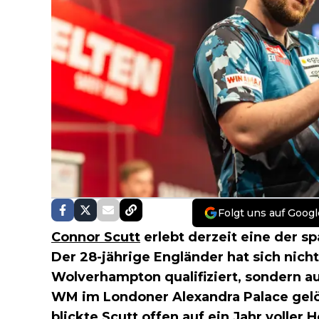
Folgt uns auf Googl
Connor Scutt
erlebt derzeit eine der s
Der 28-jährige Engländer hat sich nich
Wolverhampton qualifiziert, sondern au
WM im Londoner Alexandra Palace gelö
blickte Scutt offen auf ein Jahr voller