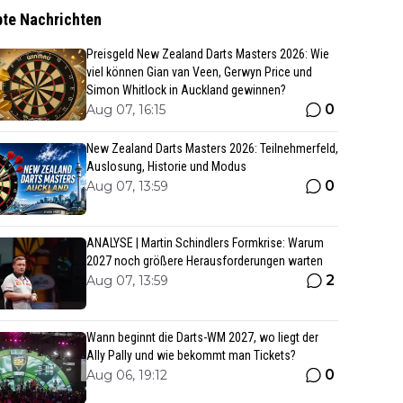
bte Nachrichten
Preisgeld New Zealand Darts Masters 2026: Wie
viel können Gian van Veen, Gerwyn Price und
Simon Whitlock in Auckland gewinnen?
0
Aug 07, 16:15
New Zealand Darts Masters 2026: Teilnehmerfeld,
Auslosung, Historie und Modus
0
Aug 07, 13:59
ANALYSE | Martin Schindlers Formkrise: Warum
2027 noch größere Herausforderungen warten
2
Aug 07, 13:59
Wann beginnt die Darts-WM 2027, wo liegt der
Ally Pally und wie bekommt man Tickets?
0
Aug 06, 19:12