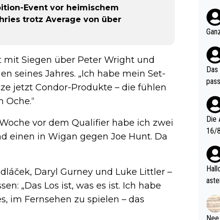
nter 60 im
hibition-Event vor heimischem
e mal 40+ er
ies trotz Average von über
och krasser wie ein Po
Ganz
ndes
t mit Siegen über Peter Wright und
Das 
en seines Jahres. „Ich habe mein Set-
pass
tze jetzt Condor-Produkte – die fühlen
am Oche.“
Die 
r Woche vor dem Qualifier habe ich zwei
16/8? Die Jugendspiele waren letztes Jah
d einen in Wigan gegen Joe Hunt. Da
zwei
l. Allerdings ist Mitchell Lawrie als Nummer 1 der Welt eh quali
fizi
Hallo, warum gibt es keinen Hinweis, dass di
edláček, Daryl Gurney und Luke Littler –
eisters erst
aste
sen: „Das Los ist, was es ist. Ich habe
s Ja
rtik
es, im Fernsehen zu spielen – das
d wo
etzt
Nee,