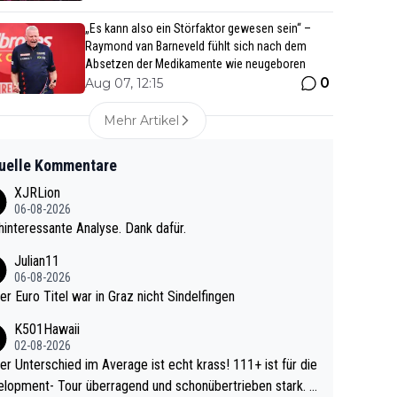
„Es kann also ein Störfaktor gewesen sein“ –
Raymond van Barneveld fühlt sich nach dem
Absetzen der Medikamente wie neugeboren
0
Aug 07, 12:15
Mehr Artikel
uelle Kommentare
XJRLion
06-08-2026
interessante Analyse. Dank dafür.
Julian11
06-08-2026
ter Euro Titel war in Graz nicht Sindelfingen
K501Hawaii
02-08-2026
r Unterschied im Average ist echt krass! 111+ ist für die
lopment- Tour überragend und schonübertrieben stark. U