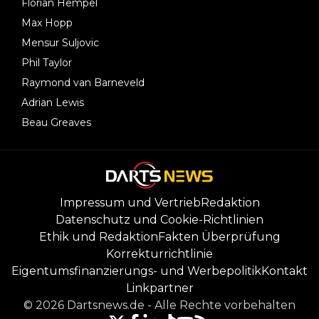
Florian Hempel
Max Hopp
Mensur Suljovic
Phil Taylor
Raymond van Barneveld
Adrian Lewis
Beau Greaves
Impressum und Vertrieb
Redaktion
Datenschutz und Cookie-Richtlinien
Ethik und Redaktion
Fakten Überprüfung
Korrekturrichtlinie
Eigentumsfinanzierungs- und Werbepolitik
Kontakt
Linkpartner
©
2026
Dartsnews.de
-
Alle Rechte vorbehalten