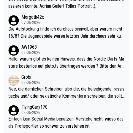
assieren konnte, Adrian Geiler! Tolles Portrait :).
Morgoth42x
07-06-2026
Die Aufstockung finde ich durchaus sinnvoll, aber warum nicht
16/8? Die Jugendspiele waren letztes Jahr durchaus sehr kurz
weilig und besser anzuschauen, als manch Erwachsenenspiel.
AW1963
Allerdings ist Mitchell Lawrie als Nummer 1 der Welt eh qualifi
02-06-2026
ziert. Somit ändert die automatische Qualifikation des Weltmei
Hallo, warum gibt es keinen Hinweis, dass die Nordic Darts Ma
sters erstmal nichts. Ich denke sie wollen damit für nächstes J
sters kostenlos auf pluto.tv übertragen werden ? Bitte den Arti
ahr vorsorgen, denn da ist er alt genug für die PDC und wird w
kel aktualisieren, danke!
Grobi
ohl wenig WDF Turniere spielen. Dies war bei Archie Self letzt
02-06-2026
es Jahr der Fall. Er musste als amtierender Weltmeister durch
Nee, die dämlichen Schreiber, also die, die beleidigende, rassis
den Qualifier und ich glaube kaum, dass Mitchel sich das (in Ve
tische und/ oder sexistische Kommentare schreiben, die sollte
gas) antun würde, wenn er doch eigentlich die PDC-WM als Zi
n das einfach mal bleiben lassen. Sollten besser mal ihr eigene
FlyingGary170
el hat.
s Leben in den Griff kriegen. Nur eins wundert mich: Luke Little
02-06-2026
r war doch neulich erst derjenige, der über Social Media GvV p
Einfach kein Social Media benutzen. Verstehe nicht, wieso das
rovoziert hat. Und Littlers Mutter schießt öfters mal gegen Ric
als Profisportler so schwer zu verstehen ist
ardo Pietreczko auf Social Media. Hmmmm. Finde den Fehler!