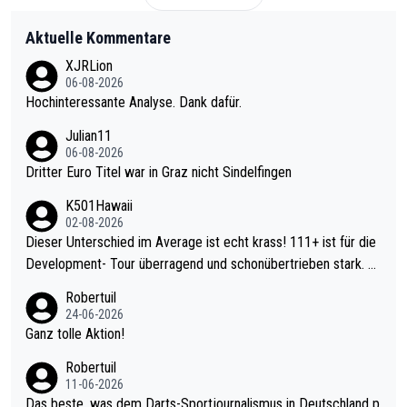
Aktuelle Kommentare
XJRLion
06-08-2026
Hochinteressante Analyse. Dank dafür.
Julian11
06-08-2026
Dritter Euro Titel war in Graz nicht Sindelfingen
K501Hawaii
02-08-2026
Dieser Unterschied im Average ist echt krass! 111+ ist für die
Development- Tour überragend und schonübertrieben stark. U
nter 60 im Ave dagegen eigentlich schon zu schwach - gerade
Robertuil
mal 40+ erst recht. Da gewinnst keinen Blumentopf - ist ja noc
24-06-2026
h krasser wie ein Pokalspiel eines Kreisligisten vs einem Bund
Ganz tolle Aktion!
esligisten.
Robertuil
11-06-2026
Das beste, was dem Darts-Sportjournalismus in Deutschland p