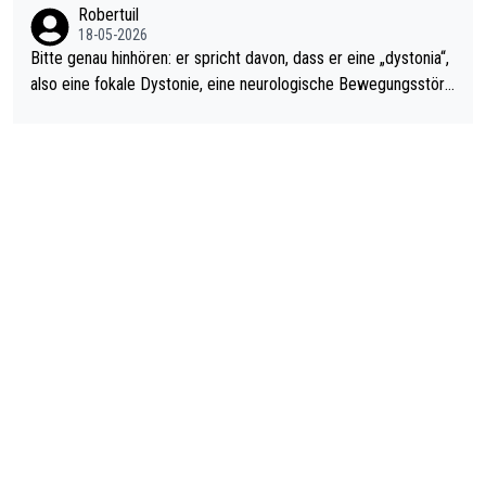
Robertuil
18-05-2026
Bitte genau hinhören: er spricht davon, dass er eine „dystonia“,
also eine fokale Dystonie, eine neurologische Bewegungsstöru
ng, bei der unkontrolliert Bewegungen und Krämpfe erzeugt w
erden, im Arm hat. Und, dass Medikamente ihm helfen! Ich glau
be immer noch, dass sehr viele der Dartits-Fälle fälschlich psy
chologisiert werden und eigentlich fokale Dystonien sind. Und
diese könnten teils wirksam behandelt werden! Dafür müsste
man nur zum Neurologen und nicht zum Mentaltrainer gehen…