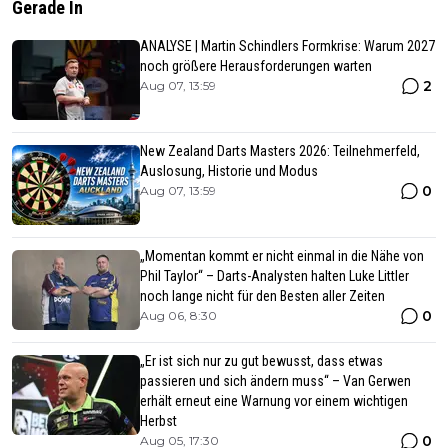
Gerade In
ANALYSE | Martin Schindlers Formkrise: Warum 2027
noch größere Herausforderungen warten
2
Aug 07, 13:59
New Zealand Darts Masters 2026: Teilnehmerfeld,
Auslosung, Historie und Modus
0
Aug 07, 13:59
„Momentan kommt er nicht einmal in die Nähe von
Phil Taylor“ – Darts-Analysten halten Luke Littler
noch lange nicht für den Besten aller Zeiten
0
Aug 06, 8:30
„Er ist sich nur zu gut bewusst, dass etwas
passieren und sich ändern muss“ – Van Gerwen
erhält erneut eine Warnung vor einem wichtigen
Herbst
0
Aug 05, 17:30