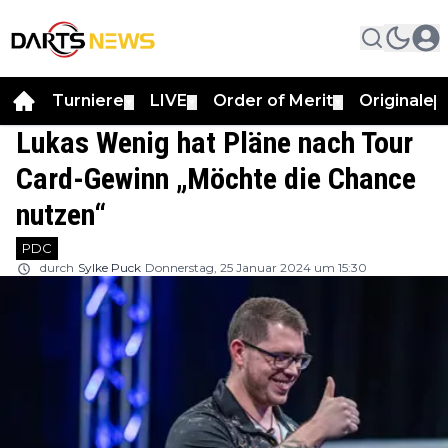
Turniere
LIVE
Order of Merit
Originale
▼
▼
▼
▼
Lukas Wenig hat Pläne nach Tour
Card-Gewinn „Möchte die Chance
nutzen“
PDC
durch
Sylke Puck
Donnerstag, 25 Januar 2024 um 15:30