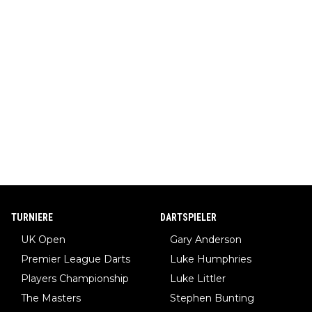
TURNIERE
DARTSPIELER
UK Open
Gary Anderson
Premier League Darts
Luke Humphries
Players Championship
Luke Littler
The Masters
Stephen Bunting