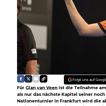
Folgt uns auf Googl
Für
Gian van Veen
ist die Teilnahme a
als nur das nächste Kapitel seiner noc
Nationenturnier in Frankfurt wird die 