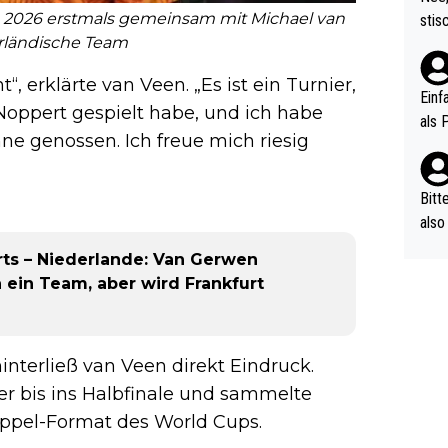
urch
s 2026 erstmals gemeinsam mit Michael van
stis
(in 
rländische Team
ten 
als Z
nes 
t“, erklärte van Veen. „Es ist ein Turnier,
ttle
Einf
oppert gespielt habe, und ich habe
vV p
als 
ne genossen. Ich freue mich riesig
n Ri
ehle
Bitt
also
ung,
ts – Niederlande: Van Gerwen
werd
 ein Team, aber wird Frankfurt
aube
sych
d di
nterließ van Veen direkt Eindruck.
e ma
n…
 bis ins Halbfinale und sammelte
ppel-Format des World Cups.