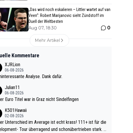
„Das wird noch eskalieren – Littler wartet auf van
Veen“: Robert Marijanovic sieht Zündstoff im
Duell der Weltbesten
0
Aug 07, 18:30
Mehr Artikel
uelle Kommentare
XJRLion
06-08-2026
interessante Analyse. Dank dafür.
Julian11
06-08-2026
ter Euro Titel war in Graz nicht Sindelfingen
K501Hawaii
02-08-2026
r Unterschied im Average ist echt krass! 111+ ist für die
lopment- Tour überragend und schonübertrieben stark. U