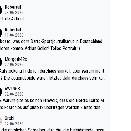
 Ave dagegen eigentlich schon zu schwach - gerad
Robertuil
st recht. Da gewinnst keinen Blumentopf - ist ja n
24-06-2026
kalspiel eines Kreisligisten vs einem Bu
 tolle Aktion!
ligisten.
Robertuil
11-06-2026
beste, was dem Darts-Sportjournalismus in Deutschland
ieren konnte, Adrian Geiler! Tolles Portrait :).
Morgoth42x
07-06-2026
Aufstockung finde ich durchaus sinnvoll, aber warum nicht
r durchaus sehr kur
lig und besser anzuschauen, als manch Erwachsenenspie
AW1963
02-06-2026
ert. Somit ändert die automatische Qualifikation des Weltm
e Nordic Darts M
mal nichts. Ich denke sie wollen damit für nächste
rs kostenlos auf pluto.tv übertragen werden ? Bitte den A
hr vorsorgen, denn da ist er alt genug für die PDC und wir
el aktualisieren, danke!
Grobi
hl wenig WDF Turniere spielen. Dies war bei Archie Self l
02-06-2026
es Jahr der Fall. Er musste als amtierender Weltmeister d
 die dämlichen Schreiber, also die, die beleidigende, rassi