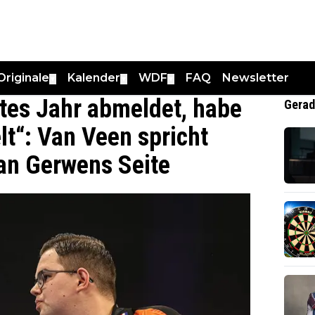
Originale
Kalender
WDF
FAQ
Newsletter
▼
▼
▼
tes Jahr abmeldet, habe
Gerad
lt“: Van Veen spricht
van Gerwens Seite