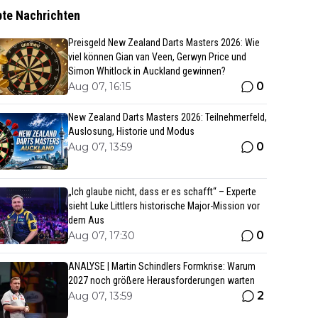
bte Nachrichten
Preisgeld New Zealand Darts Masters 2026: Wie
viel können Gian van Veen, Gerwyn Price und
Simon Whitlock in Auckland gewinnen?
0
Aug 07, 16:15
New Zealand Darts Masters 2026: Teilnehmerfeld,
Auslosung, Historie und Modus
0
Aug 07, 13:59
„Ich glaube nicht, dass er es schafft“ – Experte
sieht Luke Littlers historische Major-Mission vor
dem Aus
0
Aug 07, 17:30
ANALYSE | Martin Schindlers Formkrise: Warum
2027 noch größere Herausforderungen warten
2
Aug 07, 13:59