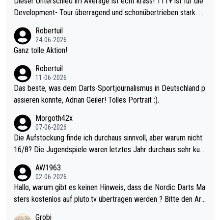
Dieser Unterschied im Average ist echt krass! 111+ ist für die
Development- Tour überragend und schonübertrieben stark. U
nter 60 im Ave dagegen eigentlich schon zu schwach - gerade
Robertuil
mal 40+ erst recht. Da gewinnst keinen Blumentopf - ist ja noc
24-06-2026
h krasser wie ein Pokalspiel eines Kreisligisten vs einem Bund
Ganz tolle Aktion!
esligisten.
Robertuil
11-06-2026
Das beste, was dem Darts-Sportjournalismus in Deutschland p
assieren konnte, Adrian Geiler! Tolles Portrait :).
Morgoth42x
07-06-2026
Die Aufstockung finde ich durchaus sinnvoll, aber warum nicht
16/8? Die Jugendspiele waren letztes Jahr durchaus sehr kurz
weilig und besser anzuschauen, als manch Erwachsenenspiel.
AW1963
Allerdings ist Mitchell Lawrie als Nummer 1 der Welt eh qualifi
02-06-2026
ziert. Somit ändert die automatische Qualifikation des Weltmei
Hallo, warum gibt es keinen Hinweis, dass die Nordic Darts Ma
sters erstmal nichts. Ich denke sie wollen damit für nächstes J
sters kostenlos auf pluto.tv übertragen werden ? Bitte den Arti
ahr vorsorgen, denn da ist er alt genug für die PDC und wird w
kel aktualisieren, danke!
Grobi