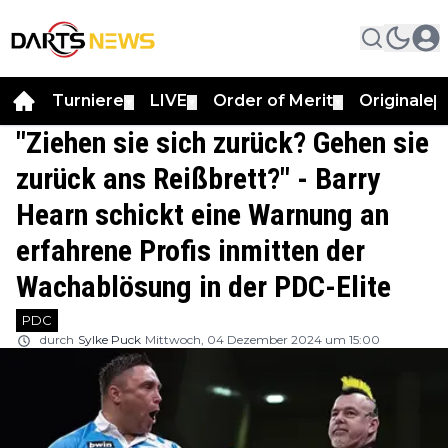
Turniere
LIVE
Order of Merit
Originale
▼
▼
▼
▼
"Ziehen sie sich zurück? Gehen sie
zurück ans Reißbrett?" - Barry
Hearn schickt eine Warnung an
erfahrene Profis inmitten der
Wachablösung in der PDC-Elite
PDC
durch
Sylke Puck
Mittwoch, 04 Dezember 2024 um 15:00