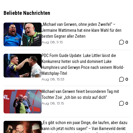
Beliebte Nachrichten
„Michael van Gerwen, ohne jeden Zweifel“ –
Jermaine Wattimena hat eine klare Wahl für den
besten Gegner aller Zeiten
0
Aug 08, 9:15
PDC Form Guide Update: Luke Littler lässt die
Konkurrenz hinter sich und dominiert Luke
Humphries und Gerwyn Price nach seinem World-
Matchplay-Titel
0
Aug 08, 15:53
Michael van Gerwen feiert besonderen Tag mit
Tochter Zoë: „Ich bin so stolz auf dich“
0
Aug 08, 13:15
„Es gibt schon ein paar Dinge, die laufen, aber dazu
kann ich jetzt nichts sagen“ – Van Barneveld denkt