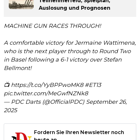
Teilnehmerfeld, Spielplan,
Auslosung und Prognosen
MACHINE GUN RACES THROUGH!
A comfortable victory for Jermaine Wattimena,
who is the next player through to Round Two
in Basel following a 6-1 victory over Stefan
Bellmont!
📺
https://t.co/YyBPPwoMK8
#ET13
pic.twitter.com/MeGwfNZNk8
— PDC Darts (@OfficialPDC)
September 26,
2025
Fordern Sie Ihren Newsletter noch
heute an