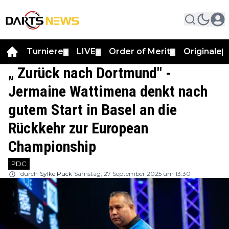
Turniere
LIVE
Order of Merit
Originale
▼
▼
▼
▼
„ Zurück nach Dortmund" -
Jermaine Wattimena denkt nach
gutem Start in Basel an die
Rückkehr zur European
Championship
PDC
durch
Sylke Puck
Samstag, 27 September 2025 um 13:30