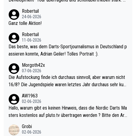
nter 60 im Ave dagegen eigentlich schon zu schwach - gerade
Robertuil
mal 40+ erst recht. Da gewinnst keinen Blumentopf - ist ja noc
24-06-2026
h krasser wie ein Pokalspiel eines Kreisligisten vs einem Bund
Ganz tolle Aktion!
esligisten.
Robertuil
11-06-2026
Das beste, was dem Darts-Sportjournalismus in Deutschland p
assieren konnte, Adrian Geiler! Tolles Portrait :).
Morgoth42x
07-06-2026
Die Aufstockung finde ich durchaus sinnvoll, aber warum nicht
16/8? Die Jugendspiele waren letztes Jahr durchaus sehr kurz
weilig und besser anzuschauen, als manch Erwachsenenspiel.
AW1963
Allerdings ist Mitchell Lawrie als Nummer 1 der Welt eh qualifi
02-06-2026
ziert. Somit ändert die automatische Qualifikation des Weltmei
Hallo, warum gibt es keinen Hinweis, dass die Nordic Darts Ma
sters erstmal nichts. Ich denke sie wollen damit für nächstes J
sters kostenlos auf pluto.tv übertragen werden ? Bitte den Arti
ahr vorsorgen, denn da ist er alt genug für die PDC und wird w
kel aktualisieren, danke!
Grobi
ohl wenig WDF Turniere spielen. Dies war bei Archie Self letzt
02-06-2026
es Jahr der Fall. Er musste als amtierender Weltmeister durch