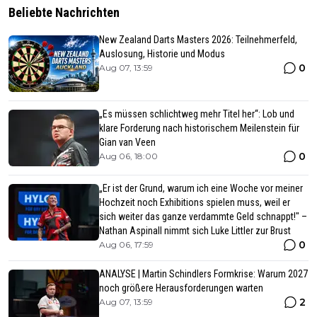
Beliebte Nachrichten
New Zealand Darts Masters 2026: Teilnehmerfeld,
Auslosung, Historie und Modus
0
Aug 07, 13:59
„Es müssen schlichtweg mehr Titel her“: Lob und
klare Forderung nach historischem Meilenstein für
Gian van Veen
0
Aug 06, 18:00
„Er ist der Grund, warum ich eine Woche vor meiner
Hochzeit noch Exhibitions spielen muss, weil er
sich weiter das ganze verdammte Geld schnappt!" –
Nathan Aspinall nimmt sich Luke Littler zur Brust
0
Aug 06, 17:59
ANALYSE | Martin Schindlers Formkrise: Warum 2027
noch größere Herausforderungen warten
2
Aug 07, 13:59