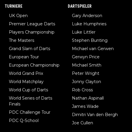
TURNIERE
DARTSPIELER
UK Open
Gary Anderson
Premier League Darts
Luke Humphries
Players Championship
Luke Littler
The Masters
Stephen Bunting
Grand Slam of Darts
Michael van Gerwen
European Tour
Gerwyn Price
European Championship
Michael Smith
World Grand Prix
Peter Wright
World Matchplay
Jonny Clayton
World Cup of Darts
Rob Cross
World Series of Darts
Nathan Aspinall
Finals
James Wade
PDC Challenge Tour
Dimitri Van den Bergh
PDC Q-School
Joe Cullen