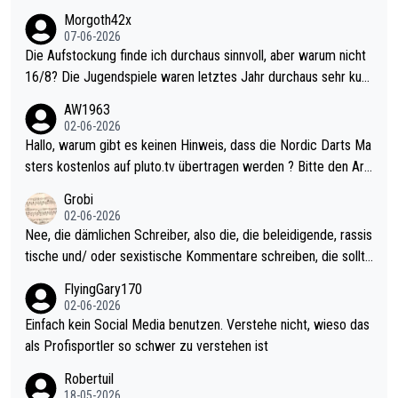
Morgoth42x
07-06-2026
Die Aufstockung finde ich durchaus sinnvoll, aber warum nicht
16/8? Die Jugendspiele waren letztes Jahr durchaus sehr kurz
weilig und besser anzuschauen, als manch Erwachsenenspiel.
AW1963
Allerdings ist Mitchell Lawrie als Nummer 1 der Welt eh qualifi
02-06-2026
ziert. Somit ändert die automatische Qualifikation des Weltmei
Hallo, warum gibt es keinen Hinweis, dass die Nordic Darts Ma
sters erstmal nichts. Ich denke sie wollen damit für nächstes J
sters kostenlos auf pluto.tv übertragen werden ? Bitte den Arti
ahr vorsorgen, denn da ist er alt genug für die PDC und wird w
kel aktualisieren, danke!
Grobi
ohl wenig WDF Turniere spielen. Dies war bei Archie Self letzt
02-06-2026
es Jahr der Fall. Er musste als amtierender Weltmeister durch
Nee, die dämlichen Schreiber, also die, die beleidigende, rassis
den Qualifier und ich glaube kaum, dass Mitchel sich das (in Ve
tische und/ oder sexistische Kommentare schreiben, die sollte
gas) antun würde, wenn er doch eigentlich die PDC-WM als Zi
n das einfach mal bleiben lassen. Sollten besser mal ihr eigene
FlyingGary170
el hat.
s Leben in den Griff kriegen. Nur eins wundert mich: Luke Little
02-06-2026
r war doch neulich erst derjenige, der über Social Media GvV p
Einfach kein Social Media benutzen. Verstehe nicht, wieso das
rovoziert hat. Und Littlers Mutter schießt öfters mal gegen Ric
als Profisportler so schwer zu verstehen ist
ardo Pietreczko auf Social Media. Hmmmm. Finde den Fehler!
Robertuil
18-05-2026