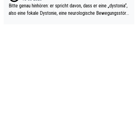
Bitte genau hinhören: er spricht davon, dass er eine „dystonia“,
also eine fokale Dystonie, eine neurologische Bewegungsstöru
ng, bei der unkontrolliert Bewegungen und Krämpfe erzeugt w
erden, im Arm hat. Und, dass Medikamente ihm helfen! Ich glau
be immer noch, dass sehr viele der Dartits-Fälle fälschlich psy
chologisiert werden und eigentlich fokale Dystonien sind. Und
diese könnten teils wirksam behandelt werden! Dafür müsste
man nur zum Neurologen und nicht zum Mentaltrainer gehen…