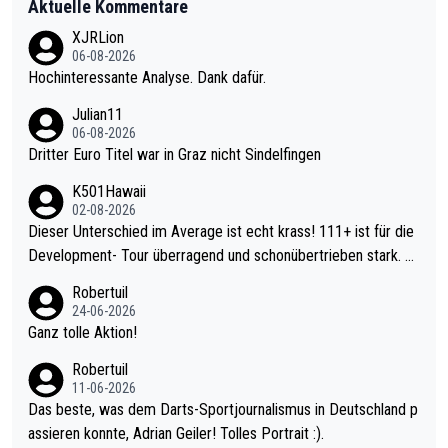
Aktuelle Kommentare
XJRLion
06-08-2026
Hochinteressante Analyse. Dank dafür.
Julian11
06-08-2026
Dritter Euro Titel war in Graz nicht Sindelfingen
K501Hawaii
02-08-2026
Dieser Unterschied im Average ist echt krass! 111+ ist für die
Development- Tour überragend und schonübertrieben stark. U
nter 60 im Ave dagegen eigentlich schon zu schwach - gerade
Robertuil
mal 40+ erst recht. Da gewinnst keinen Blumentopf - ist ja noc
24-06-2026
h krasser wie ein Pokalspiel eines Kreisligisten vs einem Bund
Ganz tolle Aktion!
esligisten.
Robertuil
11-06-2026
Das beste, was dem Darts-Sportjournalismus in Deutschland p
assieren konnte, Adrian Geiler! Tolles Portrait :).