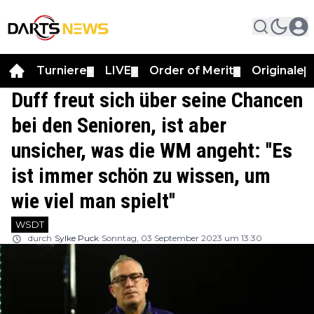
Turniere
LIVE
Order of Merit
Originale
▼
▼
▼
▼
Duff freut sich über seine Chancen
bei den Senioren, ist aber
unsicher, was die WM angeht: ''Es
ist immer schön zu wissen, um
wie viel man spielt''
WSDT
durch
Sylke Puck
Sonntag, 03 September 2023 um 13:30