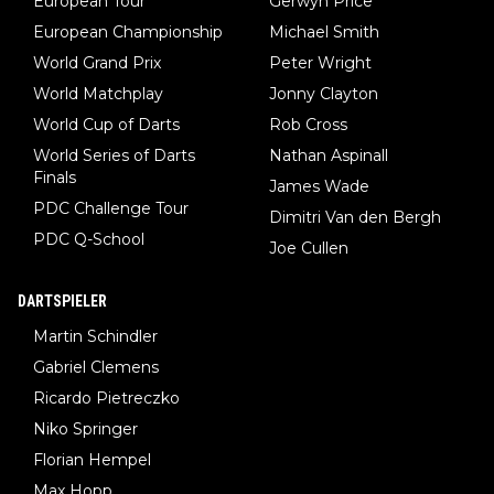
European Tour
Gerwyn Price
European Championship
Michael Smith
World Grand Prix
Peter Wright
World Matchplay
Jonny Clayton
World Cup of Darts
Rob Cross
World Series of Darts
Nathan Aspinall
Finals
James Wade
PDC Challenge Tour
Dimitri Van den Bergh
PDC Q-School
Joe Cullen
DARTSPIELER
Martin Schindler
Gabriel Clemens
Ricardo Pietreczko
Niko Springer
Florian Hempel
Max Hopp