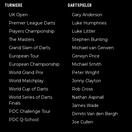
TURNIERE
DARTSPIELER
UK Open
Gary Anderson
Premier League Darts
Luke Humphries
Players Championship
Luke Littler
The Masters
Stephen Bunting
Grand Slam of Darts
Michael van Gerwen
European Tour
Gerwyn Price
European Championship
Michael Smith
World Grand Prix
Peter Wright
World Matchplay
Jonny Clayton
World Cup of Darts
Rob Cross
World Series of Darts
Nathan Aspinall
Finals
James Wade
PDC Challenge Tour
Dimitri Van den Bergh
PDC Q-School
Joe Cullen