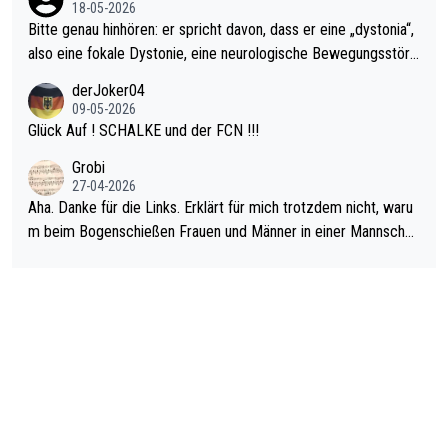
18-05-2026
Bitte genau hinhören: er spricht davon, dass er eine „dystonia“,
also eine fokale Dystonie, eine neurologische Bewegungsstöru
ng, bei der unkontrolliert Bewegungen und Krämpfe erzeugt w
derJoker04
erden, im Arm hat. Und, dass Medikamente ihm helfen! Ich glau
09-05-2026
be immer noch, dass sehr viele der Dartits-Fälle fälschlich psy
Glück Auf ! SCHALKE und der FCN !!!
chologisiert werden und eigentlich fokale Dystonien sind. Und
Grobi
diese könnten teils wirksam behandelt werden! Dafür müsste
27-04-2026
man nur zum Neurologen und nicht zum Mentaltrainer gehen…
Aha. Danke für die Links. Erklärt für mich trotzdem nicht, waru
m beim Bogenschießen Frauen und Männer in einer Mannschaf
t spielen. Und beim Dressurreiten sind ebenfalls Frauen und Mä
nner in einer Mannschaft und das, obwohl hier auch eine Körpe
rlichkeit vorausgesetzt ist. Gilt sogar bei den olympischen Spie
len! Der Podcast "Tops Tops Tops" (Folgen 70 und 72) beschä
ftigt sich ausführlich, sachlich und absolut nachvollziehbar mit
dem Thema.