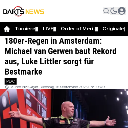
Turniere
LIVE
Order of Merit
Originale
▼
▼
▼
▼
180er-Regen in Amsterdam:
Michael van Gerwen baut Rekord
aus, Luke Littler sorgt für
Bestmarke
PDC
durch
Nic Gayer
Dienstag, 16 September 2025 um 10:00