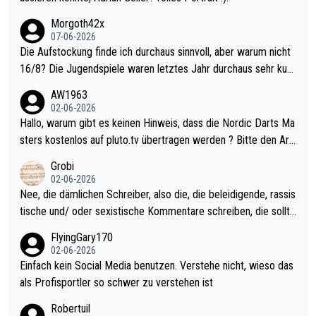
Morgoth42x
07-06-2026
Die Aufstockung finde ich durchaus sinnvoll, aber warum nicht
16/8? Die Jugendspiele waren letztes Jahr durchaus sehr kurz
weilig und besser anzuschauen, als manch Erwachsenenspiel.
AW1963
Allerdings ist Mitchell Lawrie als Nummer 1 der Welt eh qualifi
02-06-2026
ziert. Somit ändert die automatische Qualifikation des Weltmei
Hallo, warum gibt es keinen Hinweis, dass die Nordic Darts Ma
sters erstmal nichts. Ich denke sie wollen damit für nächstes J
sters kostenlos auf pluto.tv übertragen werden ? Bitte den Arti
ahr vorsorgen, denn da ist er alt genug für die PDC und wird w
kel aktualisieren, danke!
Grobi
ohl wenig WDF Turniere spielen. Dies war bei Archie Self letzt
02-06-2026
es Jahr der Fall. Er musste als amtierender Weltmeister durch
Nee, die dämlichen Schreiber, also die, die beleidigende, rassis
den Qualifier und ich glaube kaum, dass Mitchel sich das (in Ve
tische und/ oder sexistische Kommentare schreiben, die sollte
gas) antun würde, wenn er doch eigentlich die PDC-WM als Zi
n das einfach mal bleiben lassen. Sollten besser mal ihr eigene
FlyingGary170
el hat.
s Leben in den Griff kriegen. Nur eins wundert mich: Luke Little
02-06-2026
r war doch neulich erst derjenige, der über Social Media GvV p
Einfach kein Social Media benutzen. Verstehe nicht, wieso das
rovoziert hat. Und Littlers Mutter schießt öfters mal gegen Ric
als Profisportler so schwer zu verstehen ist
ardo Pietreczko auf Social Media. Hmmmm. Finde den Fehler!
Robertuil