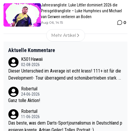
Jahresrangliste: Luke Littler dominiert 2026 die
Preisgeldrangliste – Luke Humphries und Michael
van Gerwen verlieren an Boden
0
Aug 06, 14:15
Mehr Artikel
Aktuelle Kommentare
K501Hawaii
02-08-2026
Dieser Unterschied im Average ist echt krass! 111+ ist für die
Development- Tour überragend und schonübertrieben stark. U
nter 60 im Ave dagegen eigentlich schon zu schwach - gerade
Robertuil
mal 40+ erst recht. Da gewinnst keinen Blumentopf - ist ja noc
24-06-2026
h krasser wie ein Pokalspiel eines Kreisligisten vs einem Bund
Ganz tolle Aktion!
esligisten.
Robertuil
11-06-2026
Das beste, was dem Darts-Sportjournalismus in Deutschland p
assieren konnte, Adrian Geiler! Tolles Portrait :).