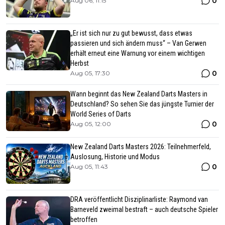
0
Aug 06, 11:15
„Er ist sich nur zu gut bewusst, dass etwas
passieren und sich ändern muss“ – Van Gerwen
erhält erneut eine Warnung vor einem wichtigen
Herbst
0
Aug 05, 17:30
Wann beginnt das New Zealand Darts Masters in
Deutschland? So sehen Sie das jüngste Turnier der
World Series of Darts
0
Aug 05, 12:00
New Zealand Darts Masters 2026: Teilnehmerfeld,
Auslosung, Historie und Modus
0
Aug 05, 11:43
DRA veröffentlicht Disziplinarliste: Raymond van
Barneveld zweimal bestraft – auch deutsche Spieler
betroffen