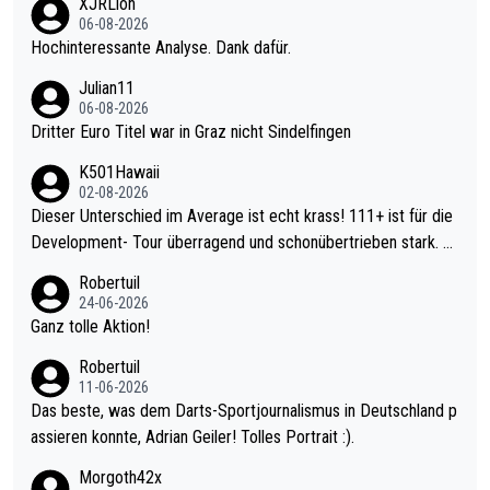
XJRLion
06-08-2026
Hochinteressante Analyse. Dank dafür.
Julian11
06-08-2026
Dritter Euro Titel war in Graz nicht Sindelfingen
K501Hawaii
02-08-2026
Dieser Unterschied im Average ist echt krass! 111+ ist für die
Development- Tour überragend und schonübertrieben stark. U
nter 60 im Ave dagegen eigentlich schon zu schwach - gerade
Robertuil
mal 40+ erst recht. Da gewinnst keinen Blumentopf - ist ja noc
24-06-2026
h krasser wie ein Pokalspiel eines Kreisligisten vs einem Bund
Ganz tolle Aktion!
esligisten.
Robertuil
11-06-2026
Das beste, was dem Darts-Sportjournalismus in Deutschland p
assieren konnte, Adrian Geiler! Tolles Portrait :).
Morgoth42x