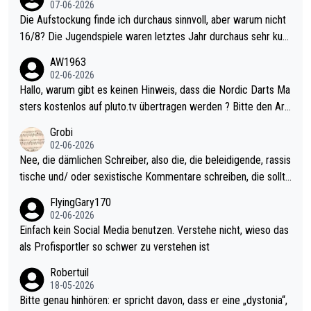
07-06-2026
Die Aufstockung finde ich durchaus sinnvoll, aber warum nicht
16/8? Die Jugendspiele waren letztes Jahr durchaus sehr kurz
weilig und besser anzuschauen, als manch Erwachsenenspiel.
AW1963
Allerdings ist Mitchell Lawrie als Nummer 1 der Welt eh qualifi
02-06-2026
ziert. Somit ändert die automatische Qualifikation des Weltmei
Hallo, warum gibt es keinen Hinweis, dass die Nordic Darts Ma
sters erstmal nichts. Ich denke sie wollen damit für nächstes J
sters kostenlos auf pluto.tv übertragen werden ? Bitte den Arti
ahr vorsorgen, denn da ist er alt genug für die PDC und wird w
kel aktualisieren, danke!
Grobi
ohl wenig WDF Turniere spielen. Dies war bei Archie Self letzt
02-06-2026
es Jahr der Fall. Er musste als amtierender Weltmeister durch
Nee, die dämlichen Schreiber, also die, die beleidigende, rassis
den Qualifier und ich glaube kaum, dass Mitchel sich das (in Ve
tische und/ oder sexistische Kommentare schreiben, die sollte
gas) antun würde, wenn er doch eigentlich die PDC-WM als Zi
n das einfach mal bleiben lassen. Sollten besser mal ihr eigene
FlyingGary170
el hat.
s Leben in den Griff kriegen. Nur eins wundert mich: Luke Little
02-06-2026
r war doch neulich erst derjenige, der über Social Media GvV p
Einfach kein Social Media benutzen. Verstehe nicht, wieso das
rovoziert hat. Und Littlers Mutter schießt öfters mal gegen Ric
als Profisportler so schwer zu verstehen ist
ardo Pietreczko auf Social Media. Hmmmm. Finde den Fehler!
Robertuil
18-05-2026
Bitte genau hinhören: er spricht davon, dass er eine „dystonia“,