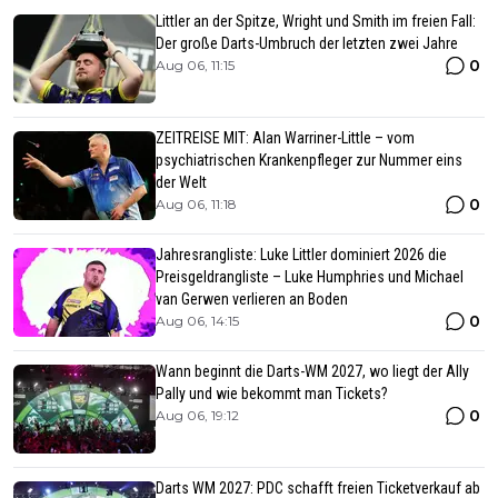
Littler an der Spitze, Wright und Smith im freien Fall:
Der große Darts-Umbruch der letzten zwei Jahre
0
Aug 06, 11:15
ZEITREISE MIT: Alan Warriner-Little – vom
psychiatrischen Krankenpfleger zur Nummer eins
der Welt
0
Aug 06, 11:18
Jahresrangliste: Luke Littler dominiert 2026 die
Preisgeldrangliste – Luke Humphries und Michael
van Gerwen verlieren an Boden
0
Aug 06, 14:15
Wann beginnt die Darts-WM 2027, wo liegt der Ally
Pally und wie bekommt man Tickets?
0
Aug 06, 19:12
Darts WM 2027: PDC schafft freien Ticketverkauf ab