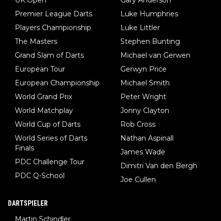
UK Open
Gary Anderson
Premier League Darts
Luke Humphries
Players Championship
Luke Littler
The Masters
Stephen Bunting
Grand Slam of Darts
Michael van Gerwen
European Tour
Gerwyn Price
European Championship
Michael Smith
World Grand Prix
Peter Wright
World Matchplay
Jonny Clayton
World Cup of Darts
Rob Cross
World Series of Darts
Nathan Aspinall
Finals
James Wade
PDC Challenge Tour
Dimitri Van den Bergh
PDC Q-School
Joe Cullen
DARTSPIELER
Martin Schindler