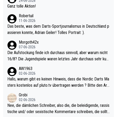
24-06-2026
h krasser wie ein Pokalspiel eines Kreisligisten vs einem Bund
Ganz tolle Aktion!
esligisten.
Robertuil
11-06-2026
Das beste, was dem Darts-Sportjournalismus in Deutschland p
assieren konnte, Adrian Geiler! Tolles Portrait :).
Morgoth42x
07-06-2026
Die Aufstockung finde ich durchaus sinnvoll, aber warum nicht
16/8? Die Jugendspiele waren letztes Jahr durchaus sehr kurz
weilig und besser anzuschauen, als manch Erwachsenenspiel.
AW1963
Allerdings ist Mitchell Lawrie als Nummer 1 der Welt eh qualifi
02-06-2026
ziert. Somit ändert die automatische Qualifikation des Weltmei
Hallo, warum gibt es keinen Hinweis, dass die Nordic Darts Ma
sters erstmal nichts. Ich denke sie wollen damit für nächstes J
sters kostenlos auf pluto.tv übertragen werden ? Bitte den Arti
ahr vorsorgen, denn da ist er alt genug für die PDC und wird w
kel aktualisieren, danke!
Grobi
ohl wenig WDF Turniere spielen. Dies war bei Archie Self letzt
02-06-2026
es Jahr der Fall. Er musste als amtierender Weltmeister durch
Nee, die dämlichen Schreiber, also die, die beleidigende, rassis
den Qualifier und ich glaube kaum, dass Mitchel sich das (in Ve
tische und/ oder sexistische Kommentare schreiben, die sollte
gas) antun würde, wenn er doch eigentlich die PDC-WM als Zi