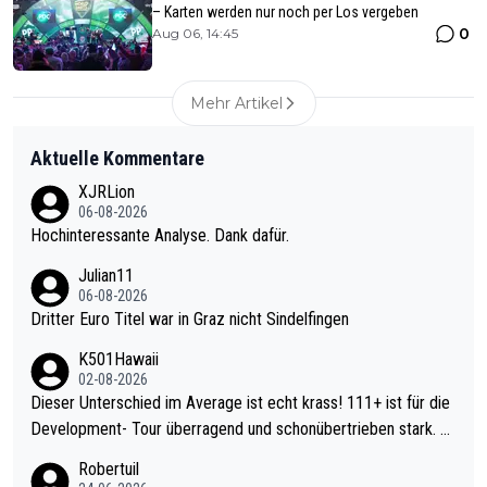
– Karten werden nur noch per Los vergeben
0
Aug 06, 14:45
Mehr Artikel
Aktuelle Kommentare
XJRLion
06-08-2026
Hochinteressante Analyse. Dank dafür.
Julian11
06-08-2026
Dritter Euro Titel war in Graz nicht Sindelfingen
K501Hawaii
02-08-2026
Dieser Unterschied im Average ist echt krass! 111+ ist für die
Development- Tour überragend und schonübertrieben stark. U
nter 60 im Ave dagegen eigentlich schon zu schwach - gerade
Robertuil
mal 40+ erst recht. Da gewinnst keinen Blumentopf - ist ja noc