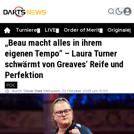
Turniere
LIVE
Order of Merit
Originale
▼
▼
▼
▼
„Beau macht alles in ihrem
eigenen Tempo“ – Laura Turner
schwärmt von Greaves’ Reife und
Perfektion
PDC
durch
Oliver Ried
Mittwoch, 22 Oktober 2025 um 11:00