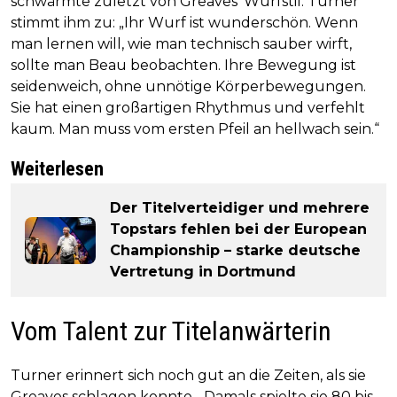
schwärmte zuletzt von Greaves’ Wurfstil. Turner
stimmt ihm zu: „Ihr Wurf ist wunderschön. Wenn
man lernen will, wie man technisch sauber wirft,
sollte man Beau beobachten. Ihre Bewegung ist
seidenweich, ohne unnötige Körperbewegungen.
Sie hat einen großartigen Rhythmus und verfehlt
kaum. Man muss vom ersten Pfeil an hellwach sein.“
Weiterlesen
Der Titelverteidiger und mehrere
Topstars fehlen bei der European
Championship – starke deutsche
Vertretung in Dortmund
Vom Talent zur Titelanwärterin
Turner erinnert sich noch gut an die Zeiten, als sie
Greaves schlagen konnte. „Damals spielte sie 80 bis