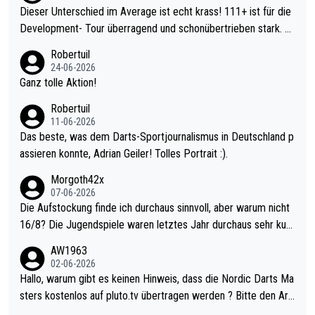
Dieser Unterschied im Average ist echt krass! 111+ ist für die
Development- Tour überragend und schonübertrieben stark. U
nter 60 im Ave dagegen eigentlich schon zu schwach - gerade
Robertuil
mal 40+ erst recht. Da gewinnst keinen Blumentopf - ist ja noc
24-06-2026
h krasser wie ein Pokalspiel eines Kreisligisten vs einem Bund
Ganz tolle Aktion!
esligisten.
Robertuil
11-06-2026
Das beste, was dem Darts-Sportjournalismus in Deutschland p
assieren konnte, Adrian Geiler! Tolles Portrait :).
Morgoth42x
07-06-2026
Die Aufstockung finde ich durchaus sinnvoll, aber warum nicht
16/8? Die Jugendspiele waren letztes Jahr durchaus sehr kurz
weilig und besser anzuschauen, als manch Erwachsenenspiel.
AW1963
Allerdings ist Mitchell Lawrie als Nummer 1 der Welt eh qualifi
02-06-2026
ziert. Somit ändert die automatische Qualifikation des Weltmei
Hallo, warum gibt es keinen Hinweis, dass die Nordic Darts Ma
sters erstmal nichts. Ich denke sie wollen damit für nächstes J
sters kostenlos auf pluto.tv übertragen werden ? Bitte den Arti
ahr vorsorgen, denn da ist er alt genug für die PDC und wird w
kel aktualisieren, danke!