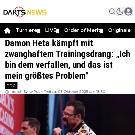
Turniere
LIVE
Order of Merit
Originale
▼
▼
▼
▼
Damon Heta kämpft mit
zwanghaftem Trainingsdrang: „Ich
bin dem verfallen, und das ist
mein größtes Problem"
PDC
durch
Sylke Puck
Freitag, 03 Oktober 2025 um 18:30