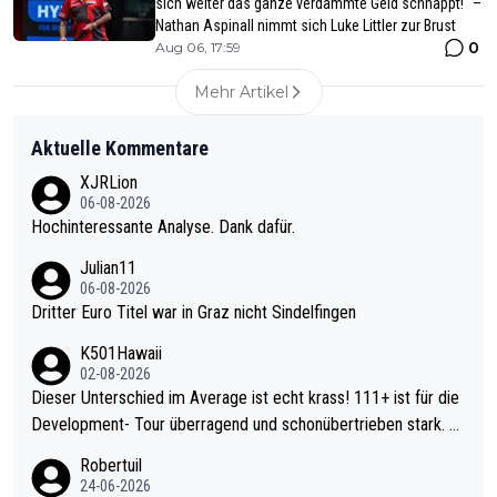
sich weiter das ganze verdammte Geld schnappt!" –
Nathan Aspinall nimmt sich Luke Littler zur Brust
0
Aug 06, 17:59
Mehr Artikel
Aktuelle Kommentare
XJRLion
06-08-2026
Hochinteressante Analyse. Dank dafür.
Julian11
06-08-2026
Dritter Euro Titel war in Graz nicht Sindelfingen
K501Hawaii
02-08-2026
Dieser Unterschied im Average ist echt krass! 111+ ist für die
Development- Tour überragend und schonübertrieben stark. U
nter 60 im Ave dagegen eigentlich schon zu schwach - gerade
Robertuil
mal 40+ erst recht. Da gewinnst keinen Blumentopf - ist ja noc
24-06-2026