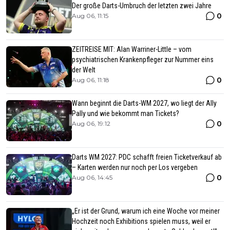
Der große Darts-Umbruch der letzten zwei Jahre
0
Aug 06, 11:15
ZEITREISE MIT: Alan Warriner-Little – vom
psychiatrischen Krankenpfleger zur Nummer eins
der Welt
0
Aug 06, 11:18
Wann beginnt die Darts-WM 2027, wo liegt der Ally
Pally und wie bekommt man Tickets?
0
Aug 06, 19:12
Darts WM 2027: PDC schafft freien Ticketverkauf ab
– Karten werden nur noch per Los vergeben
0
Aug 06, 14:45
„Er ist der Grund, warum ich eine Woche vor meiner
Hochzeit noch Exhibitions spielen muss, weil er