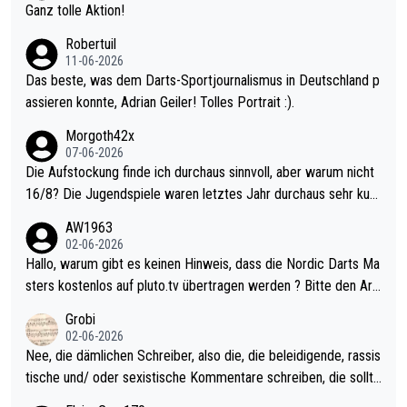
h krasser wie ein Pokalspiel eines Kreisligisten vs einem Bund
Ganz tolle Aktion!
esligisten.
Robertuil
11-06-2026
Das beste, was dem Darts-Sportjournalismus in Deutschland p
assieren konnte, Adrian Geiler! Tolles Portrait :).
Morgoth42x
07-06-2026
Die Aufstockung finde ich durchaus sinnvoll, aber warum nicht
16/8? Die Jugendspiele waren letztes Jahr durchaus sehr kurz
weilig und besser anzuschauen, als manch Erwachsenenspiel.
AW1963
Allerdings ist Mitchell Lawrie als Nummer 1 der Welt eh qualifi
02-06-2026
ziert. Somit ändert die automatische Qualifikation des Weltmei
Hallo, warum gibt es keinen Hinweis, dass die Nordic Darts Ma
sters erstmal nichts. Ich denke sie wollen damit für nächstes J
sters kostenlos auf pluto.tv übertragen werden ? Bitte den Arti
ahr vorsorgen, denn da ist er alt genug für die PDC und wird w
kel aktualisieren, danke!
Grobi
ohl wenig WDF Turniere spielen. Dies war bei Archie Self letzt
02-06-2026
es Jahr der Fall. Er musste als amtierender Weltmeister durch
Nee, die dämlichen Schreiber, also die, die beleidigende, rassis
den Qualifier und ich glaube kaum, dass Mitchel sich das (in Ve
tische und/ oder sexistische Kommentare schreiben, die sollte
gas) antun würde, wenn er doch eigentlich die PDC-WM als Zi
n das einfach mal bleiben lassen. Sollten besser mal ihr eigene