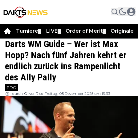
Turniere
LIVE
Order of Merit
Originale
▼
▼
▼
▼
Darts WM Guide – Wer ist Max
Hopp? Nach fünf Jahren kehrt er
endlich zurück ins Rampenlicht
des Ally Pally
PDC
durch
Oliver Ried
Freitag, 05 Dezember 2025 um 13:33