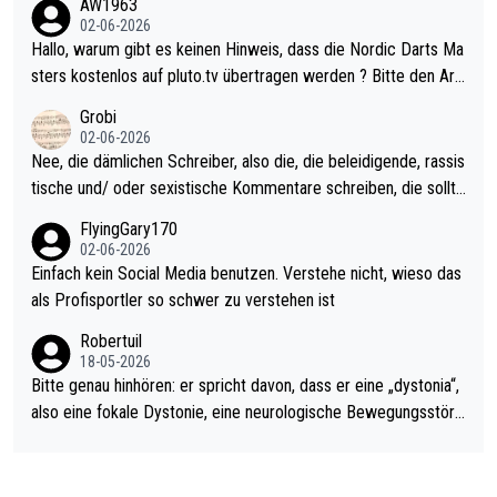
AW1963
Allerdings ist Mitchell Lawrie als Nummer 1 der Welt eh qualifi
02-06-2026
ziert. Somit ändert die automatische Qualifikation des Weltmei
Hallo, warum gibt es keinen Hinweis, dass die Nordic Darts Ma
sters erstmal nichts. Ich denke sie wollen damit für nächstes J
sters kostenlos auf pluto.tv übertragen werden ? Bitte den Arti
ahr vorsorgen, denn da ist er alt genug für die PDC und wird w
kel aktualisieren, danke!
Grobi
ohl wenig WDF Turniere spielen. Dies war bei Archie Self letzt
02-06-2026
es Jahr der Fall. Er musste als amtierender Weltmeister durch
Nee, die dämlichen Schreiber, also die, die beleidigende, rassis
den Qualifier und ich glaube kaum, dass Mitchel sich das (in Ve
tische und/ oder sexistische Kommentare schreiben, die sollte
gas) antun würde, wenn er doch eigentlich die PDC-WM als Zi
n das einfach mal bleiben lassen. Sollten besser mal ihr eigene
FlyingGary170
el hat.
s Leben in den Griff kriegen. Nur eins wundert mich: Luke Little
02-06-2026
r war doch neulich erst derjenige, der über Social Media GvV p
Einfach kein Social Media benutzen. Verstehe nicht, wieso das
rovoziert hat. Und Littlers Mutter schießt öfters mal gegen Ric
als Profisportler so schwer zu verstehen ist
ardo Pietreczko auf Social Media. Hmmmm. Finde den Fehler!
Robertuil
18-05-2026
Bitte genau hinhören: er spricht davon, dass er eine „dystonia“,
also eine fokale Dystonie, eine neurologische Bewegungsstöru
ng, bei der unkontrolliert Bewegungen und Krämpfe erzeugt w
erden, im Arm hat. Und, dass Medikamente ihm helfen! Ich glau
be immer noch, dass sehr viele der Dartits-Fälle fälschlich psy