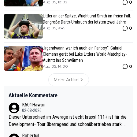
0
Aug 05, 18:02
Littler an der Spitze, Wright und Smith im freien Fall:
Der große Darts-Umbruch der letzten zwei Jahre
0
Aug 05, 9:45
„Irgendwann war ich auch ein Fanboy“: Gabriel
Clemens gerät bei Luke Littlers World-Matchplay-
Auftritt ins Schwärmen
0
Aug 05, 14:00
Mehr Artikel
Aktuelle Kommentare
K501Hawaii
02-08-2026
Dieser Unterschied im Average ist echt krass! 111+ ist für die
Development- Tour überragend und schonübertrieben stark. U
nter 60 im Ave dagegen eigentlich schon zu schwach - gerade
Robertuil