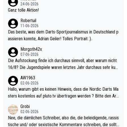
mal 40+ erst recht. Da gewinnst keinen Blumentopf - ist ja noc
24-06-2026
h krasser wie ein Pokalspiel eines Kreisligisten vs einem Bund
Ganz tolle Aktion!
esligisten.
Robertuil
11-06-2026
Das beste, was dem Darts-Sportjournalismus in Deutschland p
assieren konnte, Adrian Geiler! Tolles Portrait :).
Morgoth42x
07-06-2026
Die Aufstockung finde ich durchaus sinnvoll, aber warum nicht
16/8? Die Jugendspiele waren letztes Jahr durchaus sehr kurz
weilig und besser anzuschauen, als manch Erwachsenenspiel.
AW1963
Allerdings ist Mitchell Lawrie als Nummer 1 der Welt eh qualifi
02-06-2026
ziert. Somit ändert die automatische Qualifikation des Weltmei
Hallo, warum gibt es keinen Hinweis, dass die Nordic Darts Ma
sters erstmal nichts. Ich denke sie wollen damit für nächstes J
sters kostenlos auf pluto.tv übertragen werden ? Bitte den Arti
ahr vorsorgen, denn da ist er alt genug für die PDC und wird w
kel aktualisieren, danke!
Grobi
ohl wenig WDF Turniere spielen. Dies war bei Archie Self letzt
02-06-2026
es Jahr der Fall. Er musste als amtierender Weltmeister durch
Nee, die dämlichen Schreiber, also die, die beleidigende, rassis
den Qualifier und ich glaube kaum, dass Mitchel sich das (in Ve
tische und/ oder sexistische Kommentare schreiben, die sollte