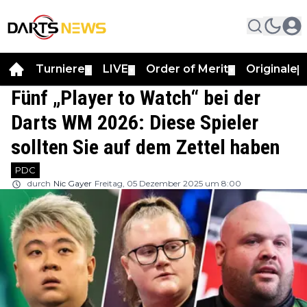
Turniere
LIVE
Order of Merit
Originale
▼
▼
▼
▼
Fünf „Player to Watch“ bei der
Darts WM 2026: Diese Spieler
sollten Sie auf dem Zettel haben
PDC
durch
Nic Gayer
Freitag, 05 Dezember 2025 um 8:00