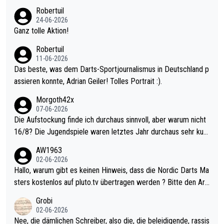
nter 60 im Ave dagegen eigentlich schon zu schwach - gerade
Robertuil
mal 40+ erst recht. Da gewinnst keinen Blumentopf - ist ja noc
24-06-2026
h krasser wie ein Pokalspiel eines Kreisligisten vs einem Bund
Ganz tolle Aktion!
esligisten.
Robertuil
11-06-2026
Das beste, was dem Darts-Sportjournalismus in Deutschland p
assieren konnte, Adrian Geiler! Tolles Portrait :).
Morgoth42x
07-06-2026
Die Aufstockung finde ich durchaus sinnvoll, aber warum nicht
16/8? Die Jugendspiele waren letztes Jahr durchaus sehr kurz
weilig und besser anzuschauen, als manch Erwachsenenspiel.
AW1963
Allerdings ist Mitchell Lawrie als Nummer 1 der Welt eh qualifi
02-06-2026
ziert. Somit ändert die automatische Qualifikation des Weltmei
Hallo, warum gibt es keinen Hinweis, dass die Nordic Darts Ma
sters erstmal nichts. Ich denke sie wollen damit für nächstes J
sters kostenlos auf pluto.tv übertragen werden ? Bitte den Arti
ahr vorsorgen, denn da ist er alt genug für die PDC und wird w
kel aktualisieren, danke!
Grobi
ohl wenig WDF Turniere spielen. Dies war bei Archie Self letzt
02-06-2026
es Jahr der Fall. Er musste als amtierender Weltmeister durch
Nee, die dämlichen Schreiber, also die, die beleidigende, rassis