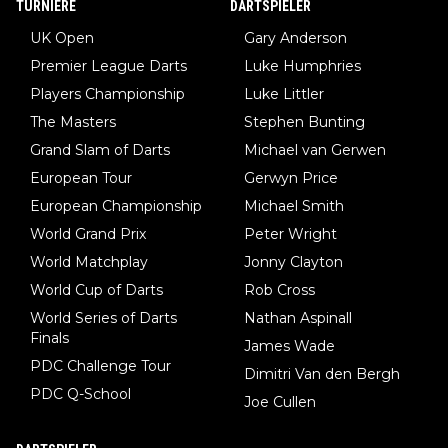
TURNIERE
DARTSPIELER
UK Open
Gary Anderson
Premier League Darts
Luke Humphries
Players Championship
Luke Littler
The Masters
Stephen Bunting
Grand Slam of Darts
Michael van Gerwen
European Tour
Gerwyn Price
European Championship
Michael Smith
World Grand Prix
Peter Wright
World Matchplay
Jonny Clayton
World Cup of Darts
Rob Cross
World Series of Darts
Nathan Aspinall
Finals
James Wade
PDC Challenge Tour
Dimitri Van den Bergh
PDC Q-School
Joe Cullen