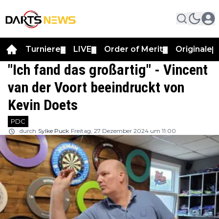
Turniere
LIVE
Order of Merit
Originale
▼
▼
▼
▼
"Ich fand das großartig" - Vincent
van der Voort beeindruckt von
Kevin Doets
PDC
durch
Sylke Puck
Freitag, 27 Dezember 2024 um 11:00