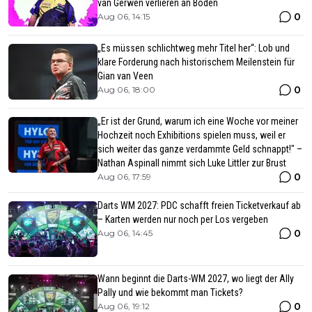
van Gerwen verlieren an Boden
0
Aug 06, 14:15
„Es müssen schlichtweg mehr Titel her“: Lob und
klare Forderung nach historischem Meilenstein für
Gian van Veen
0
Aug 06, 18:00
„Er ist der Grund, warum ich eine Woche vor meiner
Hochzeit noch Exhibitions spielen muss, weil er
sich weiter das ganze verdammte Geld schnappt!" –
Nathan Aspinall nimmt sich Luke Littler zur Brust
0
Aug 06, 17:59
Darts WM 2027: PDC schafft freien Ticketverkauf ab
– Karten werden nur noch per Los vergeben
0
Aug 06, 14:45
Wann beginnt die Darts-WM 2027, wo liegt der Ally
Pally und wie bekommt man Tickets?
0
Aug 06, 19:12