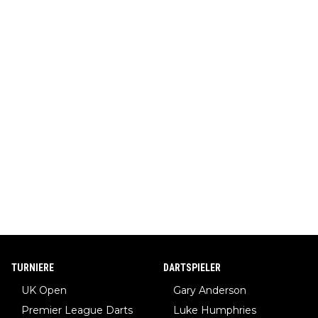
TURNIERE
DARTSPIELER
UK Open
Gary Anderson
Premier League Darts
Luke Humphries