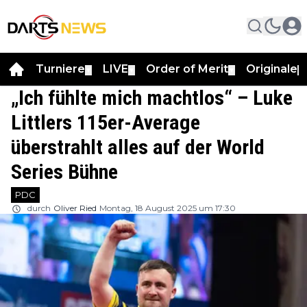
Turniere
LIVE
Order of Merit
Originale
▼
▼
▼
▼
„Ich fühlte mich machtlos“ – Luke
Littlers 115er-Average
überstrahlt alles auf der World
Series Bühne
PDC
durch
Oliver Ried
Montag, 18 August 2025 um 17:30