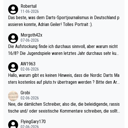
esligisten.
Robertuil
11-06-2026
Das beste, was dem Darts-Sportjournalismus in Deutschland p
assieren konnte, Adrian Geiler! Tolles Portrait :).
Morgoth42x
07-06-2026
Die Aufstockung finde ich durchaus sinnvoll, aber warum nicht
16/8? Die Jugendspiele waren letztes Jahr durchaus sehr kurz
weilig und besser anzuschauen, als manch Erwachsenenspiel.
AW1963
Allerdings ist Mitchell Lawrie als Nummer 1 der Welt eh qualifi
02-06-2026
ziert. Somit ändert die automatische Qualifikation des Weltmei
Hallo, warum gibt es keinen Hinweis, dass die Nordic Darts Ma
sters erstmal nichts. Ich denke sie wollen damit für nächstes J
sters kostenlos auf pluto.tv übertragen werden ? Bitte den Arti
ahr vorsorgen, denn da ist er alt genug für die PDC und wird w
kel aktualisieren, danke!
Grobi
ohl wenig WDF Turniere spielen. Dies war bei Archie Self letzt
02-06-2026
es Jahr der Fall. Er musste als amtierender Weltmeister durch
Nee, die dämlichen Schreiber, also die, die beleidigende, rassis
den Qualifier und ich glaube kaum, dass Mitchel sich das (in Ve
tische und/ oder sexistische Kommentare schreiben, die sollte
gas) antun würde, wenn er doch eigentlich die PDC-WM als Zi
n das einfach mal bleiben lassen. Sollten besser mal ihr eigene
FlyingGary170
el hat.
s Leben in den Griff kriegen. Nur eins wundert mich: Luke Little
02-06-2026