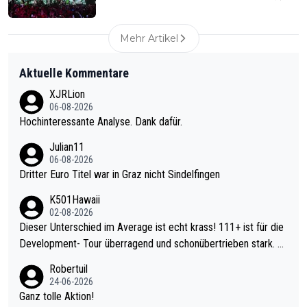
Mehr Artikel
Aktuelle Kommentare
XJRLion
06-08-2026
Hochinteressante Analyse. Dank dafür.
Julian11
06-08-2026
Dritter Euro Titel war in Graz nicht Sindelfingen
K501Hawaii
02-08-2026
Dieser Unterschied im Average ist echt krass! 111+ ist für die
Development- Tour überragend und schonübertrieben stark. U
nter 60 im Ave dagegen eigentlich schon zu schwach - gerade
Robertuil
mal 40+ erst recht. Da gewinnst keinen Blumentopf - ist ja noc
24-06-2026
h krasser wie ein Pokalspiel eines Kreisligisten vs einem Bund
Ganz tolle Aktion!