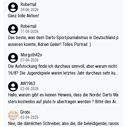
nter 60 im Ave dagegen eigentlich schon zu schwach - gerade
Robertuil
mal 40+ erst recht. Da gewinnst keinen Blumentopf - ist ja noc
24-06-2026
h krasser wie ein Pokalspiel eines Kreisligisten vs einem Bund
Ganz tolle Aktion!
esligisten.
Robertuil
11-06-2026
Das beste, was dem Darts-Sportjournalismus in Deutschland p
assieren konnte, Adrian Geiler! Tolles Portrait :).
Morgoth42x
07-06-2026
Die Aufstockung finde ich durchaus sinnvoll, aber warum nicht
16/8? Die Jugendspiele waren letztes Jahr durchaus sehr kurz
weilig und besser anzuschauen, als manch Erwachsenenspiel.
AW1963
Allerdings ist Mitchell Lawrie als Nummer 1 der Welt eh qualifi
02-06-2026
ziert. Somit ändert die automatische Qualifikation des Weltmei
Hallo, warum gibt es keinen Hinweis, dass die Nordic Darts Ma
sters erstmal nichts. Ich denke sie wollen damit für nächstes J
sters kostenlos auf pluto.tv übertragen werden ? Bitte den Arti
ahr vorsorgen, denn da ist er alt genug für die PDC und wird w
kel aktualisieren, danke!
Grobi
ohl wenig WDF Turniere spielen. Dies war bei Archie Self letzt
02-06-2026
es Jahr der Fall. Er musste als amtierender Weltmeister durch
Nee, die dämlichen Schreiber, also die, die beleidigende, rassis