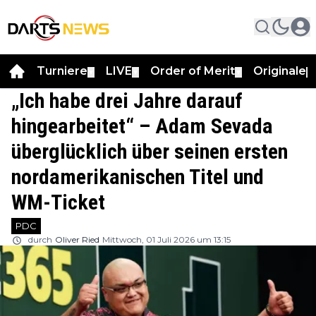
Turniere
LIVE
Order of Merit
Originale
▼
▼
▼
▼
„Ich habe drei Jahre darauf
hingearbeitet“ – Adam Sevada
überglücklich über seinen ersten
nordamerikanischen Titel und
WM-Ticket
PDC
durch
Oliver Ried
Mittwoch, 01 Juli 2026 um 13:15