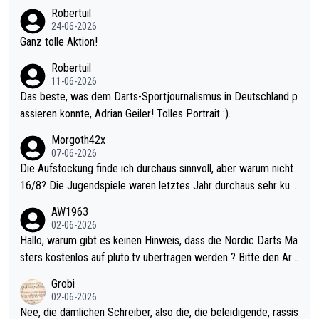
nter 60 im Ave dagegen eigentlich schon zu schwach - gerade
Robertuil
mal 40+ erst recht. Da gewinnst keinen Blumentopf - ist ja noc
24-06-2026
h krasser wie ein Pokalspiel eines Kreisligisten vs einem Bund
Ganz tolle Aktion!
esligisten.
Robertuil
11-06-2026
Das beste, was dem Darts-Sportjournalismus in Deutschland p
assieren konnte, Adrian Geiler! Tolles Portrait :).
Morgoth42x
07-06-2026
Die Aufstockung finde ich durchaus sinnvoll, aber warum nicht
16/8? Die Jugendspiele waren letztes Jahr durchaus sehr kurz
weilig und besser anzuschauen, als manch Erwachsenenspiel.
AW1963
Allerdings ist Mitchell Lawrie als Nummer 1 der Welt eh qualifi
02-06-2026
ziert. Somit ändert die automatische Qualifikation des Weltmei
Hallo, warum gibt es keinen Hinweis, dass die Nordic Darts Ma
sters erstmal nichts. Ich denke sie wollen damit für nächstes J
sters kostenlos auf pluto.tv übertragen werden ? Bitte den Arti
ahr vorsorgen, denn da ist er alt genug für die PDC und wird w
kel aktualisieren, danke!
Grobi
ohl wenig WDF Turniere spielen. Dies war bei Archie Self letzt
02-06-2026
es Jahr der Fall. Er musste als amtierender Weltmeister durch
Nee, die dämlichen Schreiber, also die, die beleidigende, rassis