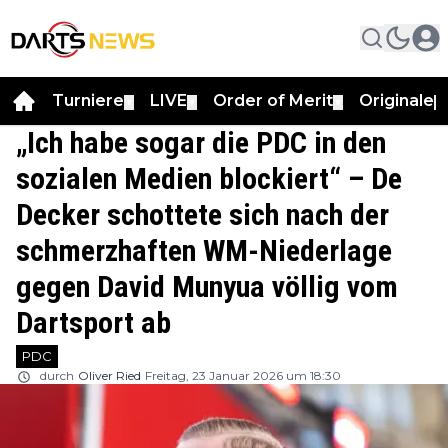
Turniere
LIVE
Order of Merit
Originale
▼
▼
▼
▼
„Ich habe sogar die PDC in den
sozialen Medien blockiert“ – De
Decker schottete sich nach der
schmerzhaften WM-Niederlage
gegen David Munyua völlig vom
Dartsport ab
PDC
durch
Oliver Ried
Freitag, 23 Januar 2026 um 18:30