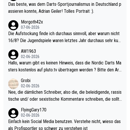
Das beste, was dem Darts-Sportjournalismus in Deutschland p
assieren konnte, Adrian Geiler! Tolles Portrait :).
Morgoth42x
07-06-2026
Die Aufstockung finde ich durchaus sinnvoll, aber warum nicht
16/8? Die Jugendspiele waren letztes Jahr durchaus sehr kurz
weilig und besser anzuschauen, als manch Erwachsenenspiel.
AW1963
Allerdings ist Mitchell Lawrie als Nummer 1 der Welt eh qualifi
02-06-2026
ziert. Somit ändert die automatische Qualifikation des Weltmei
Hallo, warum gibt es keinen Hinweis, dass die Nordic Darts Ma
sters erstmal nichts. Ich denke sie wollen damit für nächstes J
sters kostenlos auf pluto.tv übertragen werden ? Bitte den Arti
ahr vorsorgen, denn da ist er alt genug für die PDC und wird w
kel aktualisieren, danke!
Grobi
ohl wenig WDF Turniere spielen. Dies war bei Archie Self letzt
02-06-2026
es Jahr der Fall. Er musste als amtierender Weltmeister durch
Nee, die dämlichen Schreiber, also die, die beleidigende, rassis
den Qualifier und ich glaube kaum, dass Mitchel sich das (in Ve
tische und/ oder sexistische Kommentare schreiben, die sollte
gas) antun würde, wenn er doch eigentlich die PDC-WM als Zi
n das einfach mal bleiben lassen. Sollten besser mal ihr eigene
FlyingGary170
el hat.
s Leben in den Griff kriegen. Nur eins wundert mich: Luke Little
02-06-2026
r war doch neulich erst derjenige, der über Social Media GvV p
Einfach kein Social Media benutzen. Verstehe nicht, wieso das
rovoziert hat. Und Littlers Mutter schießt öfters mal gegen Ric
als Profisportler so schwer zu verstehen ist