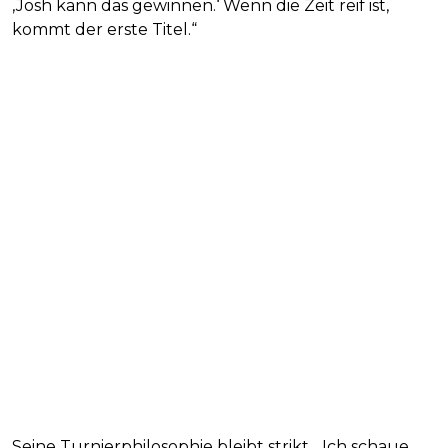
‚Josh kann das gewinnen.‘ Wenn die Zeit reif ist,
kommt der erste Titel.“
Seine Turnierphilosophie bleibt strikt. „Ich schaue