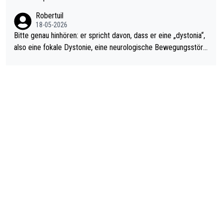
ardo Pietreczko auf Social Media. Hmmmm. Finde den Fehler!
Robertuil
18-05-2026
Bitte genau hinhören: er spricht davon, dass er eine „dystonia“,
also eine fokale Dystonie, eine neurologische Bewegungsstöru
ng, bei der unkontrolliert Bewegungen und Krämpfe erzeugt w
erden, im Arm hat. Und, dass Medikamente ihm helfen! Ich glau
be immer noch, dass sehr viele der Dartits-Fälle fälschlich psy
chologisiert werden und eigentlich fokale Dystonien sind. Und
diese könnten teils wirksam behandelt werden! Dafür müsste
man nur zum Neurologen und nicht zum Mentaltrainer gehen…