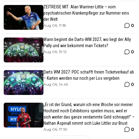
ZEITREISE MIT: Alan Warriner-Little – vom
psychiatrischen Krankenpfleger zur Nummer eins
der Welt
0
Aug 06, 11:18
Wann beginnt die Darts-WM 2027, wo liegt der Ally
Pally und wie bekommt man Tickets?
0
Aug 06, 19:12
Darts WM 2027: PDC schafft freien Ticketverkauf ab
– Karten werden nur noch per Los vergeben
0
Aug 06, 14:45
„Er ist der Grund, warum ich eine Woche vor meiner
Hochzeit noch Exhibitions spielen muss, weil er
sich weiter das ganze verdammte Geld schnappt!" –
Nathan Aspinall nimmt sich Luke Littler zur Brust
0
Aug 06, 17:59