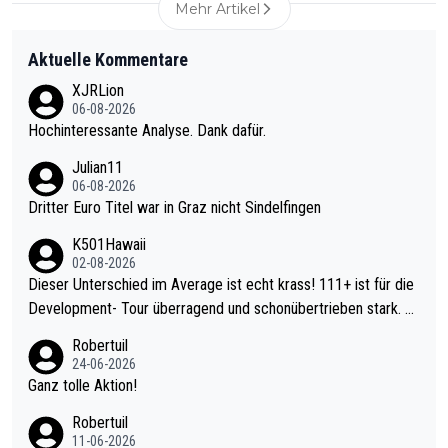
Mehr Artikel
Aktuelle Kommentare
XJRLion
06-08-2026
Hochinteressante Analyse. Dank dafür.
Julian11
06-08-2026
Dritter Euro Titel war in Graz nicht Sindelfingen
K501Hawaii
02-08-2026
Dieser Unterschied im Average ist echt krass! 111+ ist für die
Development- Tour überragend und schonübertrieben stark. U
nter 60 im Ave dagegen eigentlich schon zu schwach - gerade
Robertuil
mal 40+ erst recht. Da gewinnst keinen Blumentopf - ist ja noc
24-06-2026
h krasser wie ein Pokalspiel eines Kreisligisten vs einem Bund
Ganz tolle Aktion!
esligisten.
Robertuil
11-06-2026