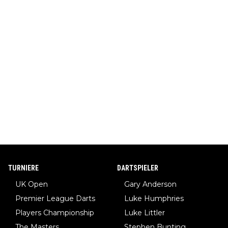
TURNIERE
DARTSPIELER
UK Open
Gary Anderson
Premier League Darts
Luke Humphries
Players Championship
Luke Littler
The Masters
Stephen Bunting