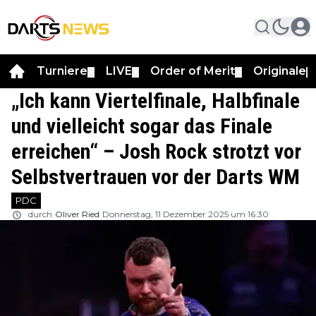
Turniere
LIVE
Order of Merit
Originale
▼
▼
▼
▼
„Ich kann Viertelfinale, Halbfinale
und vielleicht sogar das Finale
erreichen“ – Josh Rock strotzt vor
Selbstvertrauen vor der Darts WM
PDC
durch
Oliver Ried
Donnerstag, 11 Dezember 2025 um 16:30