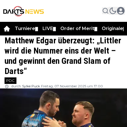
Turniere
LIVE
Order of Merit
Originale
▼
▼
▼
▼
Matthew Edgar überzeugt: „Littler
wird die Nummer eins der Welt –
und gewinnt den Grand Slam of
Darts“
PDC
durch
Sylke Puck
Freitag, 07 November 2025 um 17:00