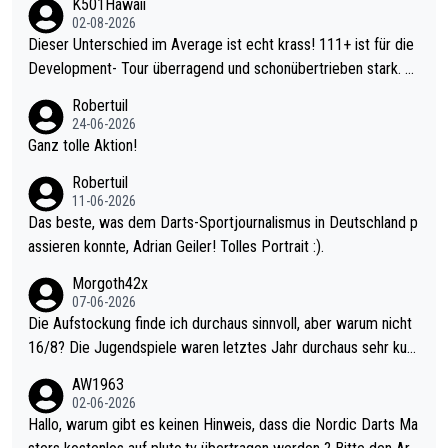
K501Hawaii
02-08-2026
Dieser Unterschied im Average ist echt krass! 111+ ist für die
Development- Tour überragend und schonübertrieben stark. U
nter 60 im Ave dagegen eigentlich schon zu schwach - gerade
Robertuil
mal 40+ erst recht. Da gewinnst keinen Blumentopf - ist ja noc
24-06-2026
h krasser wie ein Pokalspiel eines Kreisligisten vs einem Bund
Ganz tolle Aktion!
esligisten.
Robertuil
11-06-2026
Das beste, was dem Darts-Sportjournalismus in Deutschland p
assieren konnte, Adrian Geiler! Tolles Portrait :).
Morgoth42x
07-06-2026
Die Aufstockung finde ich durchaus sinnvoll, aber warum nicht
16/8? Die Jugendspiele waren letztes Jahr durchaus sehr kurz
weilig und besser anzuschauen, als manch Erwachsenenspiel.
AW1963
Allerdings ist Mitchell Lawrie als Nummer 1 der Welt eh qualifi
02-06-2026
ziert. Somit ändert die automatische Qualifikation des Weltmei
Hallo, warum gibt es keinen Hinweis, dass die Nordic Darts Ma
sters erstmal nichts. Ich denke sie wollen damit für nächstes J