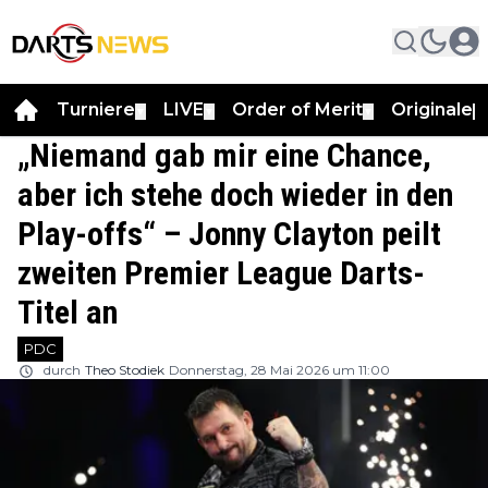
Turniere
LIVE
Order of Merit
Originale
▼
▼
▼
▼
„Niemand gab mir eine Chance,
aber ich stehe doch wieder in den
Play-offs“ – Jonny Clayton peilt
zweiten Premier League Darts-
Titel an
PDC
durch
Theo Stodiek
Donnerstag, 28 Mai 2026 um 11:00