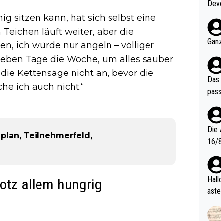
Deve
nter 60 im
 sitzen kann, hat sich selbst eine
e mal 40+ er
 Teichen läuft weiter, aber die
och krasser wie ein Po
Ganz
en, ich würde nur angeln – völliger
ndes
 sieben Tage die Woche, um alles sauber
die Kettensäge nicht an, bevor die
Das 
he ich auch nicht.“
pass
Die 
plan, Teilnehmerfeld,
16/8? Die Jugendspiele waren letztes Jah
zwei
l. Allerdings ist Mitchell Lawrie als Nummer 1 der Welt eh quali
fizi
Hallo, warum gibt es keinen Hinweis, dass di
rotz allem hungrig
eisters erst
aste
s Ja
rtik
d wo