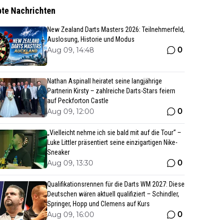
bte Nachrichten
New Zealand Darts Masters 2026: Teilnehmerfeld,
Auslosung, Historie und Modus
0
Aug 09, 14:48
Nathan Aspinall heiratet seine langjährige
Partnerin Kirsty – zahlreiche Darts-Stars feiern
auf Peckforton Castle
0
Aug 09, 12:00
„Vielleicht nehme ich sie bald mit auf die Tour“ –
Luke Littler präsentiert seine einzigartigen Nike-
Sneaker
0
Aug 09, 13:30
Qualifikationsrennen für die Darts WM 2027: Diese
Deutschen wären aktuell qualifiziert – Schindler,
Springer, Hopp und Clemens auf Kurs
0
Aug 09, 16:00