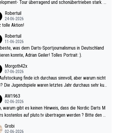
lopment- Tour überragend und schonübertrieben stark. U
 Ave dagegen eigentlich schon zu schwach - gerad
Robertuil
st recht. Da gewinnst keinen Blumentopf - ist ja n
24-06-2026
kalspiel eines Kreisligisten vs einem Bu
 tolle Aktion!
ligisten.
Robertuil
11-06-2026
beste, was dem Darts-Sportjournalismus in Deutschland
ieren konnte, Adrian Geiler! Tolles Portrait :).
Morgoth42x
07-06-2026
Aufstockung finde ich durchaus sinnvoll, aber warum nicht
r durchaus sehr kur
lig und besser anzuschauen, als manch Erwachsenenspie
AW1963
02-06-2026
ert. Somit ändert die automatische Qualifikation des Weltm
e Nordic Darts M
mal nichts. Ich denke sie wollen damit für nächste
rs kostenlos auf pluto.tv übertragen werden ? Bitte den A
hr vorsorgen, denn da ist er alt genug für die PDC und wir
el aktualisieren, danke!
Grobi
hl wenig WDF Turniere spielen. Dies war bei Archie Self l
02-06-2026