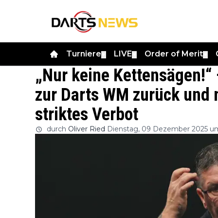
Turniere
LIVE
Order of Merit
▼
▼
▼
„Nur keine Kettensägen!“
zur Darts WM zurück und m
striktes Verbot
durch
Oliver Ried
Dienstag, 09 Dezember 2025 um