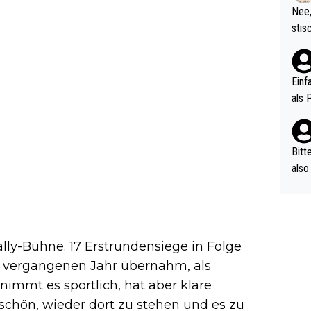
etzt
Nee,
urch
stis
(in 
ten 
als Z
nes 
ttle
Einf
vV p
als 
n Ri
ehle
Bitt
also
ung,
werd
aube
sych
ally-Bühne. 17 Erstrundensiege in Folge
d di
m vergangenen Jahr übernahm, als
e ma
nimmt es sportlich, hat aber klare
n…
e schön, wieder dort zu stehen und es zu