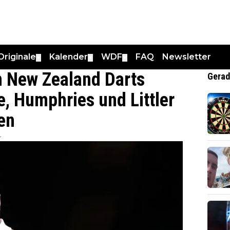
Originale
Kalender
WDF
FAQ
Newsletter
▼
▼
▼
n New Zealand Darts
Gerad
, Humphries und Littler
en
4