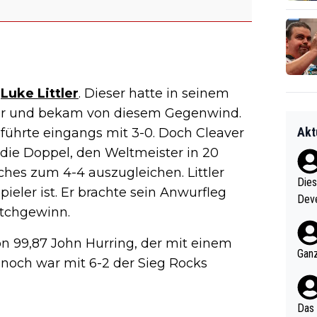
f
Luke Littler
. Dieser hatte in seinem
er und bekam von diesem Gegenwind.
Akt
 führte eingangs mit 3-0. Doch Cleaver
f die Doppel, den Weltmeister in 20
hes zum 4-4 auszugleichen. Littler
Diese
ieler ist. Er brachte sein Anwurfleg
Deve
tchgewinn.
nter 60 im
e mal 40+ er
n 99,87 John Hurring, der mit einem
och krasser wie ein Po
Ganz
nnoch war mit 6-2 der Sieg Rocks
ndes
Das 