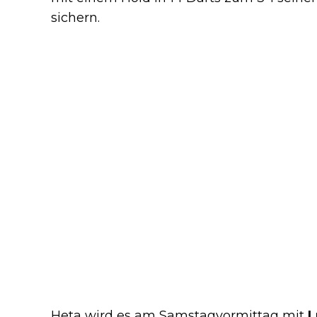
sichern.
Heta wird es am Samstagvormittag mit
L