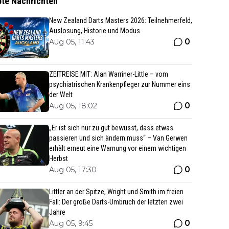
bte Nachrichten
New Zealand Darts Masters 2026: Teilnehmerfeld,
Auslosung, Historie und Modus
0
Aug 05, 11:43
ZEITREISE MIT: Alan Warriner-Little – vom
psychiatrischen Krankenpfleger zur Nummer eins
der Welt
0
Aug 05, 18:02
„Er ist sich nur zu gut bewusst, dass etwas
passieren und sich ändern muss“ – Van Gerwen
erhält erneut eine Warnung vor einem wichtigen
Herbst
0
Aug 05, 17:30
Littler an der Spitze, Wright und Smith im freien
Fall: Der große Darts-Umbruch der letzten zwei
Jahre
0
Aug 05, 9:45