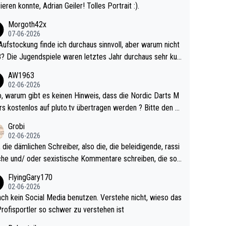
ieren konnte, Adrian Geiler! Tolles Portrait :).
Morgoth42x
07-06-2026
Aufstockung finde ich durchaus sinnvoll, aber warum nicht
r durchaus sehr kur
lig und besser anzuschauen, als manch Erwachsenenspie
AW1963
02-06-2026
ert. Somit ändert die automatische Qualifikation des Weltm
e Nordic Darts M
mal nichts. Ich denke sie wollen damit für nächste
rs kostenlos auf pluto.tv übertragen werden ? Bitte den A
hr vorsorgen, denn da ist er alt genug für die PDC und wir
el aktualisieren, danke!
Grobi
hl wenig WDF Turniere spielen. Dies war bei Archie Self l
02-06-2026
es Jahr der Fall. Er musste als amtierender Weltmeister d
 die dämlichen Schreiber, also die, die beleidigende, rassi
 den Qualifier und ich glaube kaum, dass Mitchel sich das
che und/ oder sexistische Kommentare schreiben, die soll
Vegas) antun würde, wenn er doch eigentlich die PDC-WM
das einfach mal bleiben lassen. Sollten besser mal ihr eige
FlyingGary170
iel hat.
Leben in den Griff kriegen. Nur eins wundert mich: Luke Li
02-06-2026
r war doch neulich erst derjenige, der über Social Media G
ach kein Social Media benutzen. Verstehe nicht, wieso das
rovoziert hat. Und Littlers Mutter schießt öfters mal gege
Profisportler so schwer zu verstehen ist
cardo Pietreczko auf Social Media. Hmmmm. Finde den F