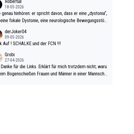
Robertuil
r!
18-05-2026
e genau hinhören: er spricht davon, dass er eine „dystonia“,
 eine fokale Dystonie, eine neurologische Bewegungsstör
 bei der unkontrolliert Bewegungen und Krämpfe erzeugt
derJoker04
en, im Arm hat. Und, dass Medikamente ihm helfen! Ich gl
09-05-2026
 immer noch, dass sehr viele der Dartits-Fälle fälschlich p
k Auf ! SCHALKE und der FCN !!!
ologisiert werden und eigentlich fokale Dystonien sind. Un
Grobi
ese könnten teils wirksam behandelt werden! Dafür müsst
27-04-2026
n nur zum Neurologen und nicht zum Mentaltrainer gehe
 Danke für die Links. Erklärt für mich trotzdem nicht, waru
im Bogenschießen Frauen und Männer in einer Mannscha
pielen. Und beim Dressurreiten sind ebenfalls Frauen und
er in einer Mannschaft und das, obwohl hier auch eine Kö
lichkeit vorausgesetzt ist. Gilt sogar bei den olympischen
n! Der Podcast "Tops Tops Tops" (Folgen 70 und 72) b
äftigt sich ausführlich, sachlich und absolut nachvollziehb
it dem Thema.