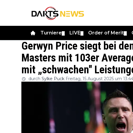
Turniere
LIVE
Order of Merit
▼
▼
▼
Gerwyn Price siegt bei de
Masters mit 103er Average
mit „schwachen" Leistung
durch
Sylke Puck
Freitag, 15 August 2025 um 13:4