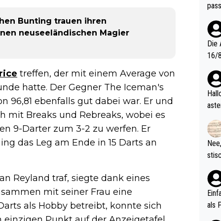
pass
phen Bunting trauen ihren
inen neuseeländischen Magier
Die 
16/8? Die Jugendspiele waren letztes Jah
zwei
rice
treffen, der mit einem Average von
l. Allerdings ist Mitchell Lawrie als Nummer 1 der Welt eh quali
Runde hatte. Der Gegner The Iceman's
fizi
Hallo, warum gibt es keinen Hinweis, dass di
n 96,81 ebenfalls gut dabei war. Er und
eisters erst
aste
tch mit Breaks und Rebreaks, wobei es
s Ja
rtik
d wo
en 9-Darter zum 3-2 zu werfen. Er
etzt
ging das Leg am Ende in 15 Darts an
Nee,
urch
stis
(in 
ten 
als Z
 Reyland traf, siegte dank eines
nes 
ttle
zusammen mit seiner Frau eine
Einf
vV p
als 
Darts als Hobby betreibt, konnte sich
n Ri
n einzigen Punkt auf der Anzeigetafel