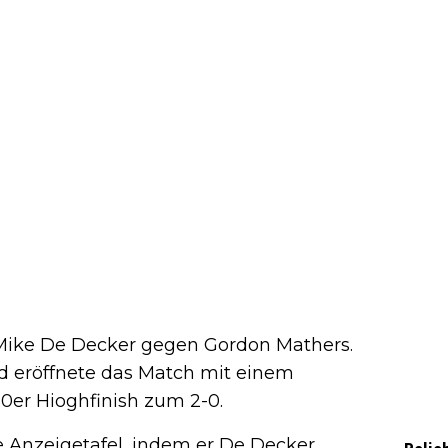
Mike De Decker gegen Gordon Mathers.
nd eröffnete das Match mit einem
0er Hioghfinish zum 2-0.
e Anzeigetafel, indem er De Decker