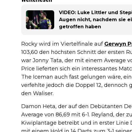
VIDEO: Luke Littler und Ste
Augen nicht, nachdem sie e
getroffen haben
Rocky wird im Viertelfinale auf
Gerwyn P
103,60 den höchsten Schnitt der ersten 
war Jonny Tata, der mit einem Average vo
Price lieferten sich ein interessantes Ma
The Iceman auch fast gelungen wäre, ein
verfehlte jedoch die Doppel 12, dennoch 
den Waliser.
Damon Heta, der auf den Debütanten Dean
Average von 86,69 mit 6-1. Reyland, der 
Kiwiplantage betreibt und in erster Linie 
mit einem Hold in 14 Darts zum 3-1 seine