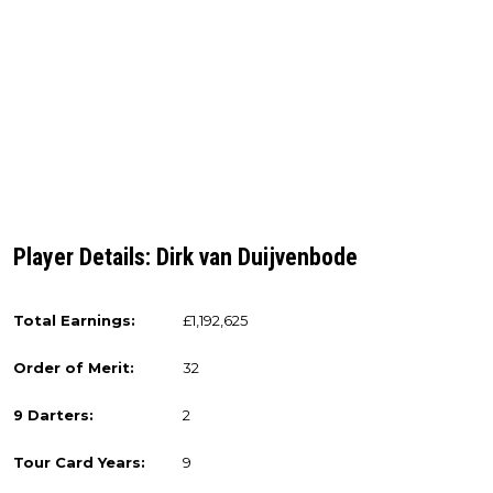
Player Details: Dirk van Duijvenbode
Total Earnings:
£1,192,625
Order of Merit:
32
9 Darters:
2
Tour Card Years:
9