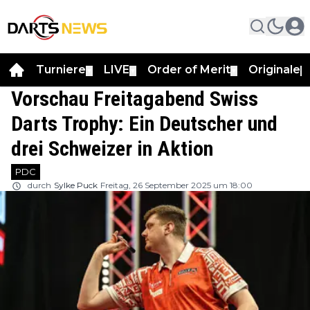
Turniere
LIVE
Order of Merit
Originale
▼
▼
▼
▼
Vorschau Freitagabend Swiss
Darts Trophy: Ein Deutscher und
drei Schweizer in Aktion
PDC
durch
Sylke Puck
Freitag, 26 September 2025 um 18:00