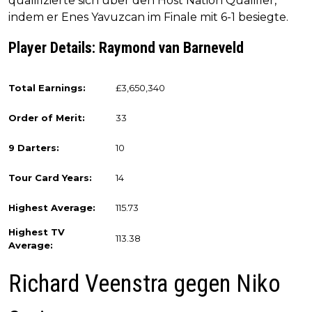
qualifizierte sich über den Host Nation Qualifier,
indem er Enes Yavuzcan im Finale mit 6-1 besiegte.
Player Details: Raymond van Barneveld
Total Earnings:
£3,650,340
Order of Merit:
33
9 Darters:
10
Tour Card Years:
14
Highest Average:
115.73
Highest TV
113.38
Average:
Richard Veenstra gegen Niko