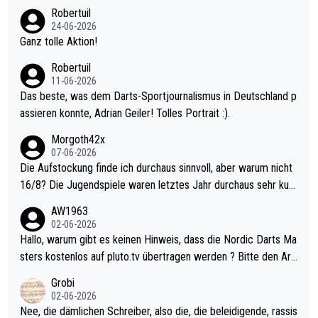
nter 60 im Ave dagegen eigentlich schon zu schwach - gerade
Robertuil
mal 40+ erst recht. Da gewinnst keinen Blumentopf - ist ja noc
24-06-2026
h krasser wie ein Pokalspiel eines Kreisligisten vs einem Bund
Ganz tolle Aktion!
esligisten.
Robertuil
11-06-2026
Das beste, was dem Darts-Sportjournalismus in Deutschland p
assieren konnte, Adrian Geiler! Tolles Portrait :).
Morgoth42x
07-06-2026
Die Aufstockung finde ich durchaus sinnvoll, aber warum nicht
16/8? Die Jugendspiele waren letztes Jahr durchaus sehr kurz
weilig und besser anzuschauen, als manch Erwachsenenspiel.
AW1963
Allerdings ist Mitchell Lawrie als Nummer 1 der Welt eh qualifi
02-06-2026
ziert. Somit ändert die automatische Qualifikation des Weltmei
Hallo, warum gibt es keinen Hinweis, dass die Nordic Darts Ma
sters erstmal nichts. Ich denke sie wollen damit für nächstes J
sters kostenlos auf pluto.tv übertragen werden ? Bitte den Arti
ahr vorsorgen, denn da ist er alt genug für die PDC und wird w
kel aktualisieren, danke!
Grobi
ohl wenig WDF Turniere spielen. Dies war bei Archie Self letzt
02-06-2026
es Jahr der Fall. Er musste als amtierender Weltmeister durch
Nee, die dämlichen Schreiber, also die, die beleidigende, rassis