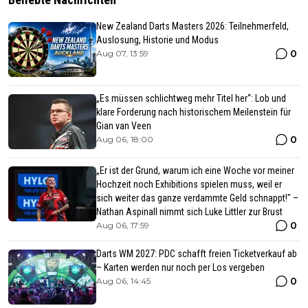
New Zealand Darts Masters 2026: Teilnehmerfeld,
Auslosung, Historie und Modus
0
Aug 07, 13:59
„Es müssen schlichtweg mehr Titel her“: Lob und
klare Forderung nach historischem Meilenstein für
Gian van Veen
0
Aug 06, 18:00
„Er ist der Grund, warum ich eine Woche vor meiner
Hochzeit noch Exhibitions spielen muss, weil er
sich weiter das ganze verdammte Geld schnappt!" –
Nathan Aspinall nimmt sich Luke Littler zur Brust
0
Aug 06, 17:59
Darts WM 2027: PDC schafft freien Ticketverkauf ab
– Karten werden nur noch per Los vergeben
0
Aug 06, 14:45