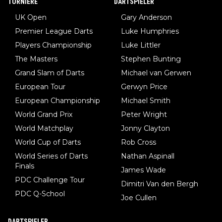
TURNIERE
DARTSPIELER
UK Open
Gary Anderson
Premier League Darts
Luke Humphries
Players Championship
Luke Littler
The Masters
Stephen Bunting
Grand Slam of Darts
Michael van Gerwen
European Tour
Gerwyn Price
European Championship
Michael Smith
World Grand Prix
Peter Wright
World Matchplay
Jonny Clayton
World Cup of Darts
Rob Cross
World Series of Darts
Nathan Aspinall
Finals
James Wade
PDC Challenge Tour
Dimitri Van den Bergh
PDC Q-School
Joe Cullen
DARTSPIELER