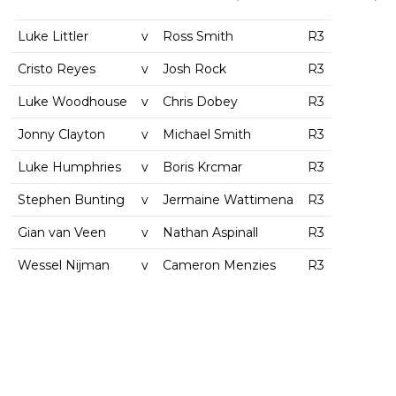
Luke Littler
v
Ross Smith
R3
Cristo Reyes
v
Josh Rock
R3
Luke Woodhouse
v
Chris Dobey
R3
Jonny Clayton
v
Michael Smith
R3
Luke Humphries
v
Boris Krcmar
R3
Stephen Bunting
v
Jermaine Wattimena
R3
Gian van Veen
v
Nathan Aspinall
R3
Wessel Nijman
v
Cameron Menzies
R3