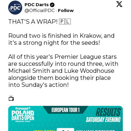
PDC Darts
@
OfficialPDC
·
Follow
THAT'S A WRAP! 🇵🇱

Round two is finished in Krakow, and 
it's a strong night for the seeds!

All of this year's Premier League stars 
are successfully into round three, with 
Michael Smith and Luke Woodhouse 
alongside them booking their place 
into Sunday's action! 

📺 