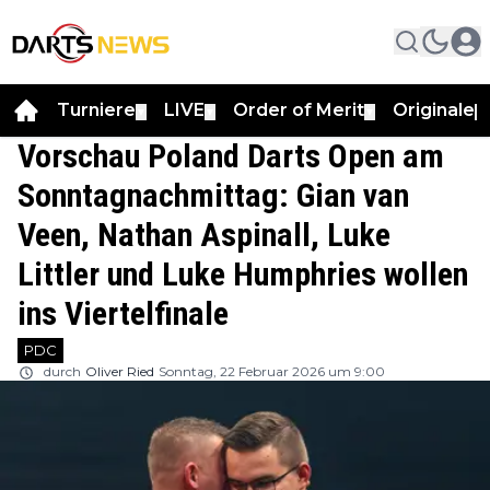
Turniere
LIVE
Order of Merit
Originale
▼
▼
▼
▼
Vorschau Poland Darts Open am
Sonntagnachmittag: Gian van
Veen, Nathan Aspinall, Luke
Littler und Luke Humphries wollen
ins Viertelfinale
PDC
durch
Oliver Ried
Sonntag, 22 Februar 2026 um 9:00