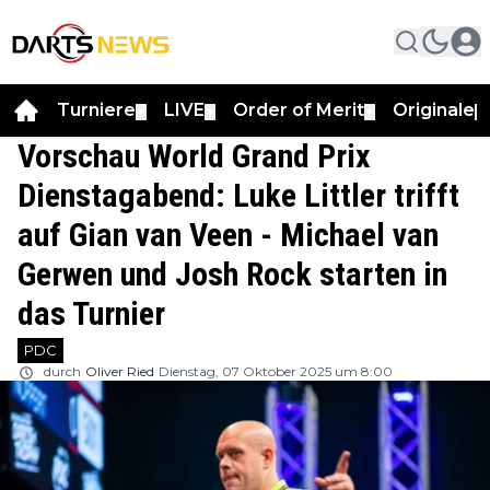
Turniere
LIVE
Order of Merit
Originale
▼
▼
▼
▼
Vorschau World Grand Prix
Dienstagabend: Luke Littler trifft
auf Gian van Veen - Michael van
Gerwen und Josh Rock starten in
das Turnier
PDC
durch
Oliver Ried
Dienstag, 07 Oktober 2025 um 8:00