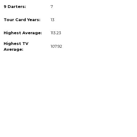
9 Darters:
7
Tour Card Years:
13
Highest Average:
113.23
Highest TV
107.92
Average: