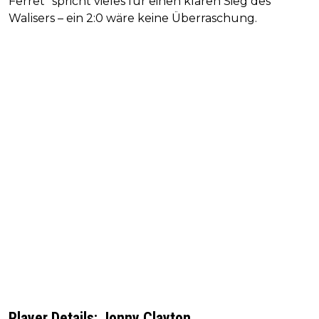
Ferret“ spricht vieles für einen klaren Sieg des
Walisers – ein 2:0 wäre keine Überraschung.
Player Details: Jonny Clayton