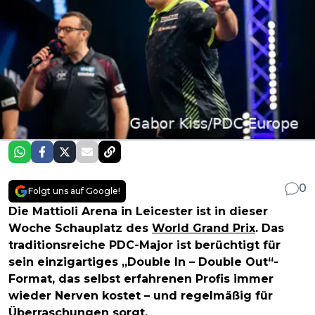
0
Folgt uns auf Google!
Die Mattioli Arena in Leicester ist in dieser
Woche Schauplatz des
World Grand Prix
. Das
traditionsreiche PDC-Major ist berüchtigt für
sein einzigartiges „Double In – Double Out“-
Format, das selbst erfahrenen Profis immer
wieder Nerven kostet – und regelmäßig für
Überraschungen sorgt.