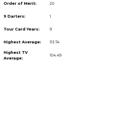
Order of Merit:
20
9 Darters:
1
Tour Card Years:
9
Highest Average:
113.74
Highest TV
104.49
Average: