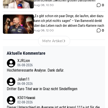
unterscheidet zwischen großen Dartturnieren
0
Aug 08, 10:30
„Es gibt schon ein paar Dinge, die laufen, aber dazu
kann ich jetzt nichts sagen“ – Van Barneveld denkt
über das Leben nach der aktiven Darts-Karriere nach
0
Aug 08, 12:00
Mehr Artikel
Aktuelle Kommentare
XJRLion
06-08-2026
Hochinteressante Analyse. Dank dafür.
Julian11
06-08-2026
Dritter Euro Titel war in Graz nicht Sindelfingen
K501Hawaii
02-08-2026
Dieser Unterschied im Average ist echt krass! 111+ ist für die