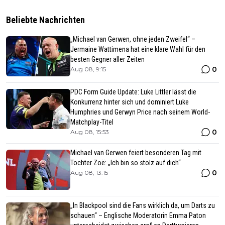
Beliebte Nachrichten
„Michael van Gerwen, ohne jeden Zweifel“ –
Jermaine Wattimena hat eine klare Wahl für den
besten Gegner aller Zeiten
0
Aug 08, 9:15
PDC Form Guide Update: Luke Littler lässt die
Konkurrenz hinter sich und dominiert Luke
Humphries und Gerwyn Price nach seinem World-
Matchplay-Titel
0
Aug 08, 15:53
Michael van Gerwen feiert besonderen Tag mit
Tochter Zoë: „Ich bin so stolz auf dich“
0
Aug 08, 13:15
„In Blackpool sind die Fans wirklich da, um Darts zu
schauen“ – Englische Moderatorin Emma Paton