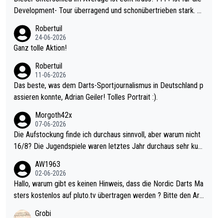
Development- Tour überragend und schonübertrieben stark. U
nter 60 im Ave dagegen eigentlich schon zu schwach - gerade
Robertuil
mal 40+ erst recht. Da gewinnst keinen Blumentopf - ist ja noc
24-06-2026
h krasser wie ein Pokalspiel eines Kreisligisten vs einem Bund
Ganz tolle Aktion!
esligisten.
Robertuil
11-06-2026
Das beste, was dem Darts-Sportjournalismus in Deutschland p
assieren konnte, Adrian Geiler! Tolles Portrait :).
Morgoth42x
07-06-2026
Die Aufstockung finde ich durchaus sinnvoll, aber warum nicht
16/8? Die Jugendspiele waren letztes Jahr durchaus sehr kurz
weilig und besser anzuschauen, als manch Erwachsenenspiel.
AW1963
Allerdings ist Mitchell Lawrie als Nummer 1 der Welt eh qualifi
02-06-2026
ziert. Somit ändert die automatische Qualifikation des Weltmei
Hallo, warum gibt es keinen Hinweis, dass die Nordic Darts Ma
sters erstmal nichts. Ich denke sie wollen damit für nächstes J
sters kostenlos auf pluto.tv übertragen werden ? Bitte den Arti
ahr vorsorgen, denn da ist er alt genug für die PDC und wird w
kel aktualisieren, danke!
Grobi
ohl wenig WDF Turniere spielen. Dies war bei Archie Self letzt