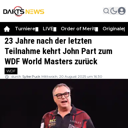
Turniere
LIVE
Order of Merit
Originale
▼
▼
▼
▼
23 Jahre nach der letzten
Teilnahme kehrt John Part zum
WDF World Masters zurück
WDF
durch
Sylke Puck
Mittwoch, 20 August 2025 um 16:30