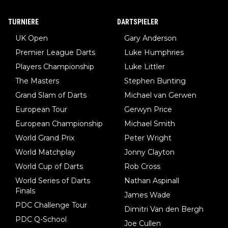
TURNIERE
DARTSPIELER
UK Open
Gary Anderson
Premier League Darts
Luke Humphries
Players Championship
Luke Littler
The Masters
Stephen Bunting
Grand Slam of Darts
Michael van Gerwen
European Tour
Gerwyn Price
European Championship
Michael Smith
World Grand Prix
Peter Wright
World Matchplay
Jonny Clayton
World Cup of Darts
Rob Cross
World Series of Darts
Nathan Aspinall
Finals
James Wade
PDC Challenge Tour
Dimitri Van den Bergh
PDC Q-School
Joe Cullen