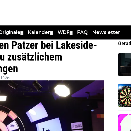
Originale
Kalender
WDF
FAQ
Newsletter
▼
▼
▼
n Patzer bei Lakeside-
Gerad
zu zusätzlichem
ungen
14:54