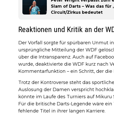
Peter Wright verpasst zum e
Slam of Darts – Was das für
Circuit/Zirkus bedeutet
Reaktionen und Kritik an der W
Der Vorfall sorgte für spürbaren Unmut 
ursprüngliche Mitteilung der WDF gelösch
über die Intransparenz. Auch auf Faceboo
wurde, deaktivierte die WDF kurz nach Ve
Kommentarfunktion – ein Schritt, der die K
Trotz der Kontroverse steht das sportlic
Auslosung der Damen verspricht hochk
könnte im Laufe des Turniers auf Mikuru S
Für die britische Darts-Legende wäre ein
fehlende Titel in ihrer langen Karriere.