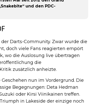
rsten Mal seit 2012 den Grand
 „Snakebite“ und den PDC-
DF
in der Darts-Community. Zwar wurde die
t, doch viele Fans reagierten empört
k, wo die Auslosung live übertragen
röffentlichung die
ritik zusätzlich anheizte.
he Geschehen nun im Vordergrund. Die
lassige Begegnungen: Deta Hedman
uzuki oder Kirsi Viinikainen treffen.
 Triumph in Lakeside der einzige noch