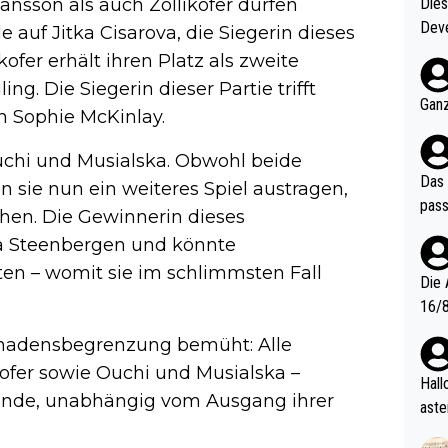
nsson als auch Zollikofer dürfen
Diese
Deve
e auf Jitka Cisarova, die Siegerin dieses
nter 60 im
kofer erhält ihren Platz als zweite
e mal 40+ er
g. Die Siegerin dieser Partie trifft
och krasser wie ein Po
Ganz
in Sophie McKinlay.
ndes
Ouchi und Musialska. Obwohl beide
Das 
en sie nun ein weiteres Spiel austragen,
pass
hen. Die Gewinnerin dieses
lla Steenbergen und könnte
ten – womit sie im schlimmsten Fall
Die 
16/8? Die Jugendspiele waren letztes Jah
zwei
chadensbegrenzung bemüht: Alle
l. Allerdings ist Mitchell Lawrie als Nummer 1 der Welt eh quali
kofer sowie Ouchi und Musialska –
fizi
Hallo, warum gibt es keinen Hinweis, dass di
 Runde, unabhängig vom Ausgang ihrer
eisters erst
aste
s Ja
rtik