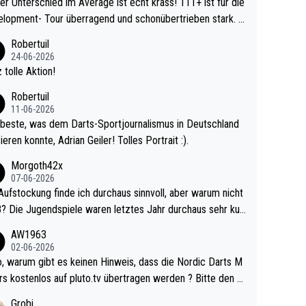
r Unterschied im Average ist echt krass! 111+ ist für die
lopment- Tour überragend und schonübertrieben stark. U
 Ave dagegen eigentlich schon zu schwach - gerad
Robertuil
st recht. Da gewinnst keinen Blumentopf - ist ja n
24-06-2026
kalspiel eines Kreisligisten vs einem Bu
 tolle Aktion!
ligisten.
Robertuil
11-06-2026
beste, was dem Darts-Sportjournalismus in Deutschland
ieren konnte, Adrian Geiler! Tolles Portrait :).
Morgoth42x
07-06-2026
Aufstockung finde ich durchaus sinnvoll, aber warum nicht
r durchaus sehr kur
lig und besser anzuschauen, als manch Erwachsenenspie
AW1963
02-06-2026
ert. Somit ändert die automatische Qualifikation des Weltm
e Nordic Darts M
mal nichts. Ich denke sie wollen damit für nächste
rs kostenlos auf pluto.tv übertragen werden ? Bitte den A
hr vorsorgen, denn da ist er alt genug für die PDC und wir
el aktualisieren, danke!
Grobi