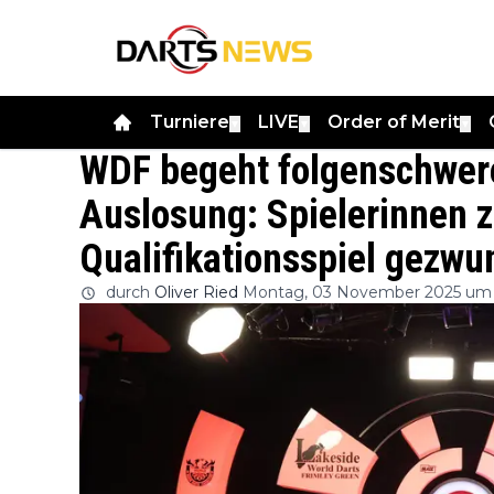
Turniere
LIVE
Order of Merit
▼
▼
▼
WDF begeht folgenschwere
Auslosung: Spielerinnen 
Qualifikationsspiel gezw
durch
Oliver Ried
Montag, 03 November 2025 um 