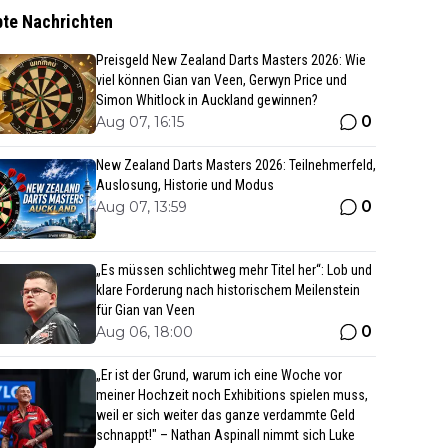
bte Nachrichten
Preisgeld New Zealand Darts Masters 2026: Wie
viel können Gian van Veen, Gerwyn Price und
Simon Whitlock in Auckland gewinnen?
0
Aug 07, 16:15
New Zealand Darts Masters 2026: Teilnehmerfeld,
Auslosung, Historie und Modus
0
Aug 07, 13:59
„Es müssen schlichtweg mehr Titel her“: Lob und
klare Forderung nach historischem Meilenstein
für Gian van Veen
0
Aug 06, 18:00
„Er ist der Grund, warum ich eine Woche vor
meiner Hochzeit noch Exhibitions spielen muss,
weil er sich weiter das ganze verdammte Geld
schnappt!" – Nathan Aspinall nimmt sich Luke