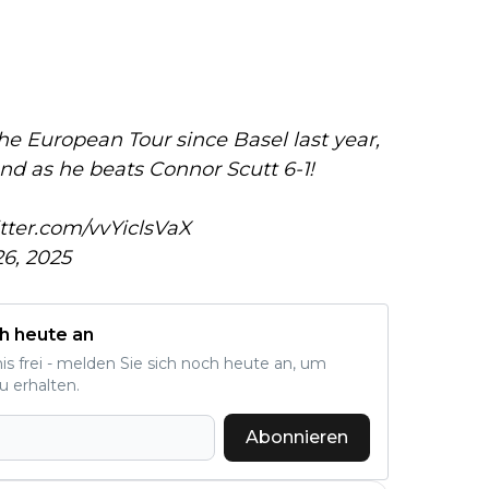
e European Tour since Basel last year,
and as he beats Connor Scutt 6-1!
itter.com/vvYiclsVaX
6, 2025
h heute an
nis frei - melden Sie sich noch heute an, um
u erhalten.
Abonnieren