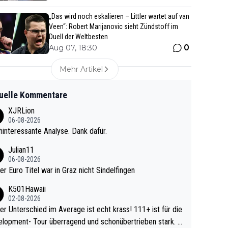
„Das wird noch eskalieren – Littler wartet auf van
Veen“: Robert Marijanovic sieht Zündstoff im
Duell der Weltbesten
0
Aug 07, 18:30
Mehr Artikel
uelle Kommentare
XJRLion
06-08-2026
interessante Analyse. Dank dafür.
Julian11
06-08-2026
ter Euro Titel war in Graz nicht Sindelfingen
K501Hawaii
02-08-2026
r Unterschied im Average ist echt krass! 111+ ist für die
lopment- Tour überragend und schonübertrieben stark. U