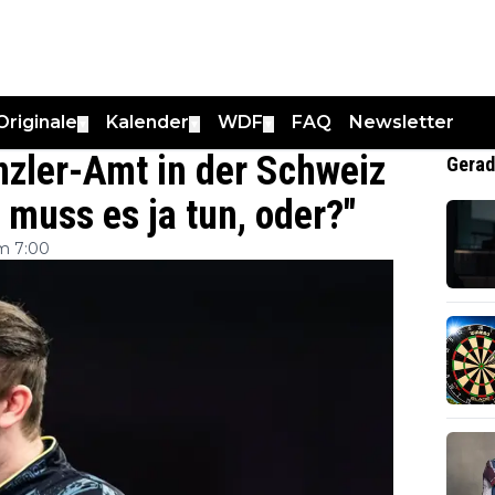
Originale
Kalender
WDF
FAQ
Newsletter
▼
▼
▼
nzler-Amt in der Schweiz
Gerad
muss es ja tun, oder?"
m 7:00