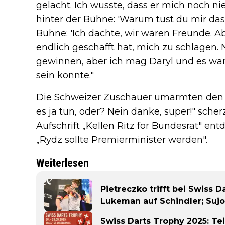
gelacht. Ich wusste, dass er mich noch ni
hinter der Bühne: 'Warum tust du mir das 
Bühne: 'Ich dachte, wir wären Freunde. Abe
endlich geschafft hat, mich zu schlagen. N
gewinnen, aber ich mag Daryl und es war 
sein konnte."
Die Schweizer Zuschauer umarmten den 
es ja tun, oder? Nein danke, super!" scherz
Aufschrift „Kellen Ritz for Bundesrat" en
„Rydz sollte Premierminister werden".
Weiterlesen
Pietreczko trifft bei Swiss 
Lukeman auf Schindler; Suj
Swiss Darts Trophy 2025: Tei