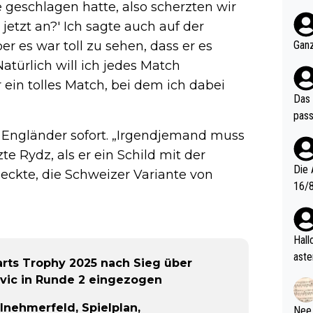
e geschlagen hatte, also scherzten wir
nter 60 im
e mal 40+ er
jetzt an?' Ich sagte auch auf der
och krasser wie ein Po
Ganz
r es war toll zu sehen, dass er es
ndes
atürlich will ich jedes Match
ein tolles Match, bei dem ich dabei
Das 
pass
Engländer sofort. „Irgendjemand muss
te Rydz, als er ein Schild mit der
Die 
tdeckte, die Schweizer Variante von
16/8? Die Jugendspiele waren letztes Jah
zwei
l. Allerdings ist Mitchell Lawrie als Nummer 1 der Welt eh quali
fizi
Hallo, warum gibt es keinen Hinweis, dass di
eisters erst
aste
Darts Trophy 2025 nach Sieg über
s Ja
rtik
ovic in Runde 2 eingezogen
d wo
etzt
lnehmerfeld, Spielplan,
Nee,