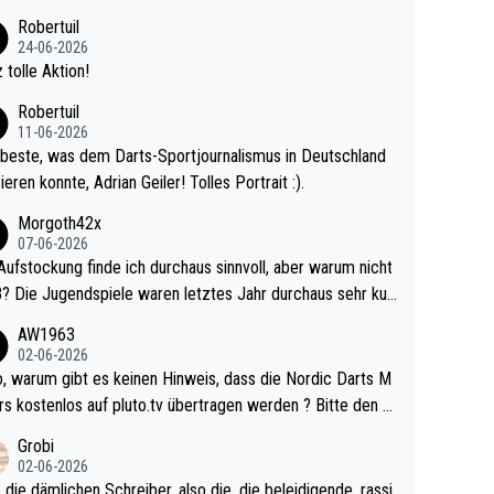
 Ave dagegen eigentlich schon zu schwach - gerad
Robertuil
st recht. Da gewinnst keinen Blumentopf - ist ja n
24-06-2026
kalspiel eines Kreisligisten vs einem Bu
 tolle Aktion!
ligisten.
Robertuil
11-06-2026
beste, was dem Darts-Sportjournalismus in Deutschland
ieren konnte, Adrian Geiler! Tolles Portrait :).
Morgoth42x
07-06-2026
Aufstockung finde ich durchaus sinnvoll, aber warum nicht
r durchaus sehr kur
lig und besser anzuschauen, als manch Erwachsenenspie
AW1963
02-06-2026
ert. Somit ändert die automatische Qualifikation des Weltm
e Nordic Darts M
mal nichts. Ich denke sie wollen damit für nächste
rs kostenlos auf pluto.tv übertragen werden ? Bitte den A
hr vorsorgen, denn da ist er alt genug für die PDC und wir
el aktualisieren, danke!
Grobi
hl wenig WDF Turniere spielen. Dies war bei Archie Self l
02-06-2026
es Jahr der Fall. Er musste als amtierender Weltmeister d
 die dämlichen Schreiber, also die, die beleidigende, rassi