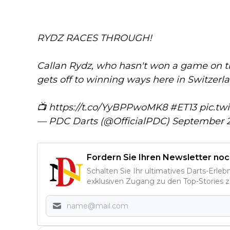
RYDZ RACES THROUGH!
Callan Rydz, who hasn't won a game on th
gets off to winning ways here in Switzerl
📺
https://t.co/YyBPPwoMK8
#ET13
pic.tw
— PDC Darts (@OfficialPDC)
September 2
Fordern Sie Ihren Newsletter noc
Schalten Sie Ihr ultimatives Darts-Erleb
exklusiven Zugang zu den Top-Stories z