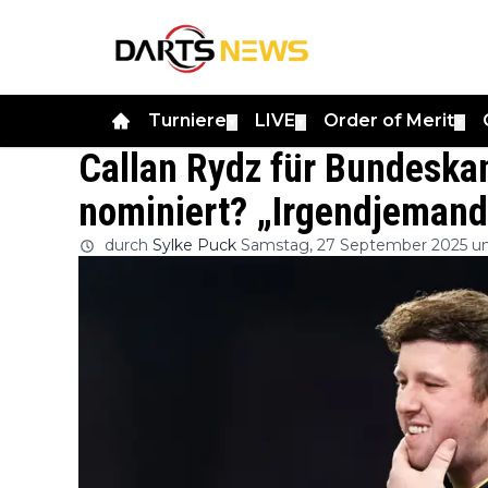
Turniere
LIVE
Order of Merit
▼
▼
▼
Callan Rydz für Bundeska
nominiert? „Irgendjemand 
durch
Sylke Puck
Samstag, 27 September 2025 u