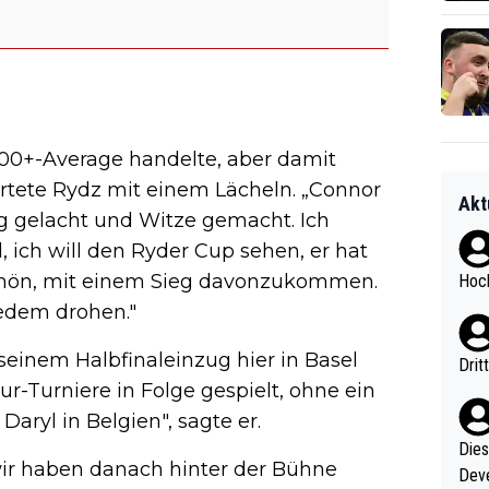
 100+-Average handelte, aber damit
ortete Rydz mit einem Lächeln. „Connor
Akt
g gelacht und Witze gemacht. Ich
l, ich will den Ryder Cup sehen, er hat
chön, mit einem Sieg davonzukommen.
Hoch
jedem drohen."
einem Halbfinaleinzug hier in Basel
Drit
-Turniere in Folge gespielt, ohne ein
aryl in Belgien", sagte er.
Diese
 wir haben danach hinter der Bühne
Deve