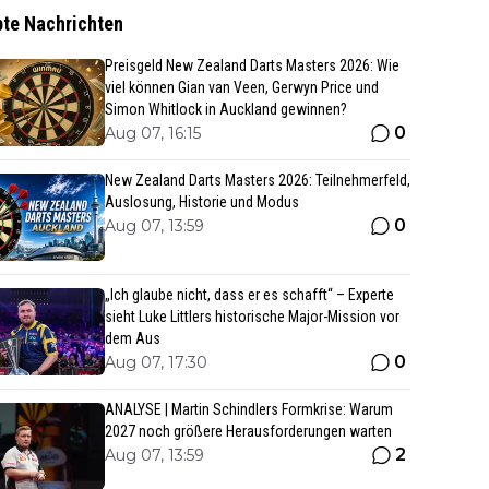
bte Nachrichten
Preisgeld New Zealand Darts Masters 2026: Wie
viel können Gian van Veen, Gerwyn Price und
Simon Whitlock in Auckland gewinnen?
0
Aug 07, 16:15
New Zealand Darts Masters 2026: Teilnehmerfeld,
Auslosung, Historie und Modus
0
Aug 07, 13:59
„Ich glaube nicht, dass er es schafft“ – Experte
sieht Luke Littlers historische Major-Mission vor
dem Aus
0
Aug 07, 17:30
ANALYSE | Martin Schindlers Formkrise: Warum
2027 noch größere Herausforderungen warten
2
Aug 07, 13:59