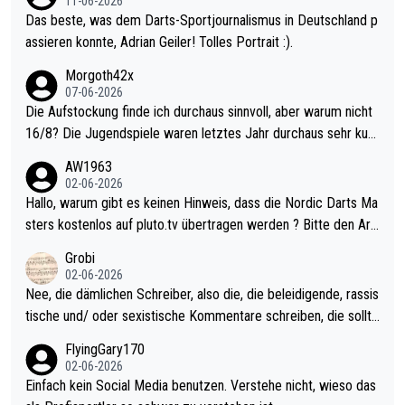
11-06-2026
Das beste, was dem Darts-Sportjournalismus in Deutschland p
assieren konnte, Adrian Geiler! Tolles Portrait :).
Morgoth42x
07-06-2026
Die Aufstockung finde ich durchaus sinnvoll, aber warum nicht
16/8? Die Jugendspiele waren letztes Jahr durchaus sehr kurz
weilig und besser anzuschauen, als manch Erwachsenenspiel.
AW1963
Allerdings ist Mitchell Lawrie als Nummer 1 der Welt eh qualifi
02-06-2026
ziert. Somit ändert die automatische Qualifikation des Weltmei
Hallo, warum gibt es keinen Hinweis, dass die Nordic Darts Ma
sters erstmal nichts. Ich denke sie wollen damit für nächstes J
sters kostenlos auf pluto.tv übertragen werden ? Bitte den Arti
ahr vorsorgen, denn da ist er alt genug für die PDC und wird w
kel aktualisieren, danke!
Grobi
ohl wenig WDF Turniere spielen. Dies war bei Archie Self letzt
02-06-2026
es Jahr der Fall. Er musste als amtierender Weltmeister durch
Nee, die dämlichen Schreiber, also die, die beleidigende, rassis
den Qualifier und ich glaube kaum, dass Mitchel sich das (in Ve
tische und/ oder sexistische Kommentare schreiben, die sollte
gas) antun würde, wenn er doch eigentlich die PDC-WM als Zi
n das einfach mal bleiben lassen. Sollten besser mal ihr eigene
FlyingGary170
el hat.
s Leben in den Griff kriegen. Nur eins wundert mich: Luke Little
02-06-2026
r war doch neulich erst derjenige, der über Social Media GvV p
Einfach kein Social Media benutzen. Verstehe nicht, wieso das
rovoziert hat. Und Littlers Mutter schießt öfters mal gegen Ric