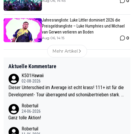
0
Aug 06, 14:45
Jahresrangliste: Luke Littler dominiert 2026 die
Preisgeldrangliste – Luke Humphries und Michael
van Gerwen verlieren an Boden
0
Aug 06, 14:15
Mehr Artikel
Aktuelle Kommentare
K501Hawaii
02-08-2026
Dieser Unterschied im Average ist echt krass! 111+ ist für die
Development- Tour überragend und schonübertrieben stark. U
nter 60 im Ave dagegen eigentlich schon zu schwach - gerade
Robertuil
mal 40+ erst recht. Da gewinnst keinen Blumentopf - ist ja noc
24-06-2026
h krasser wie ein Pokalspiel eines Kreisligisten vs einem Bund
Ganz tolle Aktion!
esligisten.
Robertuil