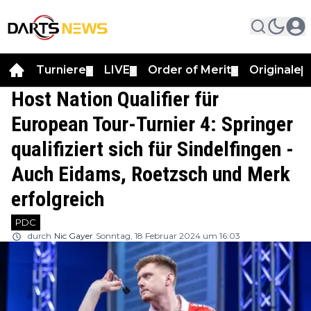
Turniere
LIVE
Order of Merit
Originale
▼
▼
▼
▼
Host Nation Qualifier für
European Tour-Turnier 4: Springer
qualifiziert sich für Sindelfingen -
Auch Eidams, Roetzsch und Merk
erfolgreich
PDC
durch
Nic Gayer
Sonntag, 18 Februar 2024 um 16:03