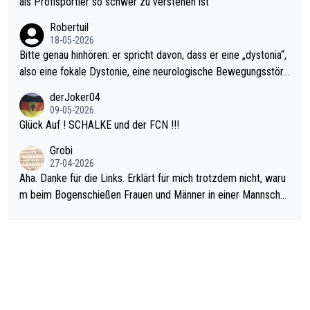
als Profisportler so schwer zu verstehen ist
ardo Pietreczko auf Social Media. Hmmmm. Finde den Fehler!
Robertuil
18-05-2026
Bitte genau hinhören: er spricht davon, dass er eine „dystonia“,
also eine fokale Dystonie, eine neurologische Bewegungsstöru
ng, bei der unkontrolliert Bewegungen und Krämpfe erzeugt w
derJoker04
erden, im Arm hat. Und, dass Medikamente ihm helfen! Ich glau
09-05-2026
be immer noch, dass sehr viele der Dartits-Fälle fälschlich psy
Glück Auf ! SCHALKE und der FCN !!!
chologisiert werden und eigentlich fokale Dystonien sind. Und
Grobi
diese könnten teils wirksam behandelt werden! Dafür müsste
27-04-2026
man nur zum Neurologen und nicht zum Mentaltrainer gehen…
Aha. Danke für die Links. Erklärt für mich trotzdem nicht, waru
m beim Bogenschießen Frauen und Männer in einer Mannschaf
t spielen. Und beim Dressurreiten sind ebenfalls Frauen und Mä
nner in einer Mannschaft und das, obwohl hier auch eine Körpe
rlichkeit vorausgesetzt ist. Gilt sogar bei den olympischen Spie
len! Der Podcast "Tops Tops Tops" (Folgen 70 und 72) beschä
ftigt sich ausführlich, sachlich und absolut nachvollziehbar mit
dem Thema.