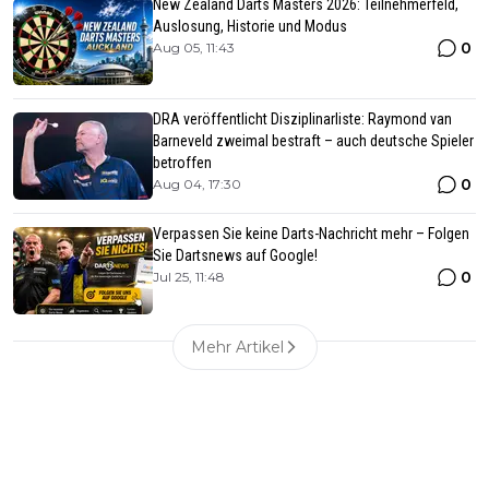
New Zealand Darts Masters 2026: Teilnehmerfeld,
Auslosung, Historie und Modus
0
Aug 05, 11:43
DRA veröffentlicht Disziplinarliste: Raymond van
Barneveld zweimal bestraft – auch deutsche Spieler
betroffen
0
Aug 04, 17:30
Verpassen Sie keine Darts-Nachricht mehr – Folgen
Sie Dartsnews auf Google!
0
Jul 25, 11:48
Mehr Artikel