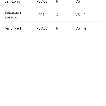
Jim Long
-87.05
6
VS
1
-
Sebastian
-95.1
6
VS
1
-
Bialecki
Arno Merk
-80.37
6
VS
4
-