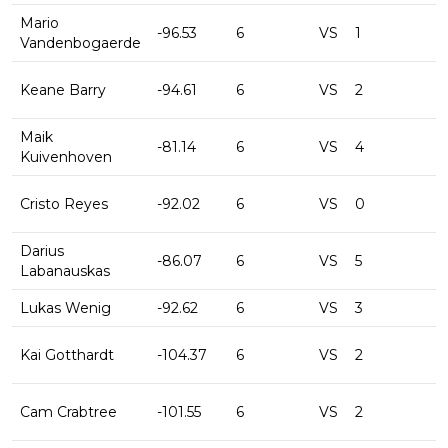
Mario
-96.53
6
VS
1
-
Vandenbogaerde
Keane Barry
-94.61
6
VS
2
-
Maik
-81.14
6
VS
4
-
Kuivenhoven
Cristo Reyes
-92.02
6
VS
0
-
Darius
-86.07
6
VS
5
-
Labanauskas
Lukas Wenig
-92.62
6
VS
3
-
Kai Gotthardt
-104.37
6
VS
2
-
Cam Crabtree
-101.55
6
VS
2
-