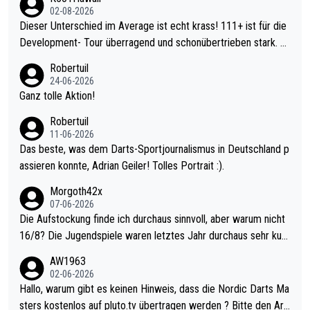
02-08-2026
Dieser Unterschied im Average ist echt krass! 111+ ist für die
Development- Tour überragend und schonübertrieben stark. U
nter 60 im Ave dagegen eigentlich schon zu schwach - gerade
Robertuil
mal 40+ erst recht. Da gewinnst keinen Blumentopf - ist ja noc
24-06-2026
h krasser wie ein Pokalspiel eines Kreisligisten vs einem Bund
Ganz tolle Aktion!
esligisten.
Robertuil
11-06-2026
Das beste, was dem Darts-Sportjournalismus in Deutschland p
assieren konnte, Adrian Geiler! Tolles Portrait :).
Morgoth42x
07-06-2026
Die Aufstockung finde ich durchaus sinnvoll, aber warum nicht
16/8? Die Jugendspiele waren letztes Jahr durchaus sehr kurz
weilig und besser anzuschauen, als manch Erwachsenenspiel.
AW1963
Allerdings ist Mitchell Lawrie als Nummer 1 der Welt eh qualifi
02-06-2026
ziert. Somit ändert die automatische Qualifikation des Weltmei
Hallo, warum gibt es keinen Hinweis, dass die Nordic Darts Ma
sters erstmal nichts. Ich denke sie wollen damit für nächstes J
sters kostenlos auf pluto.tv übertragen werden ? Bitte den Arti