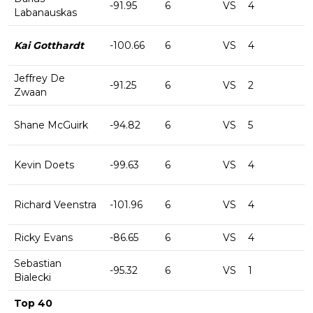
-91.95
6
VS
4
-
Labanauskas
Kai Gotthardt
-100.66
6
VS
4
-
Jeffrey De
-91.25
6
VS
2
-
Zwaan
Shane McGuirk
-94.82
6
VS
5
-
Kevin Doets
-99.63
6
VS
4
-
Richard Veenstra
-101.96
6
VS
4
-
Ricky Evans
-86.65
6
VS
4
-
Sebastian
-95.32
6
VS
1
-
Bialecki
Top 40