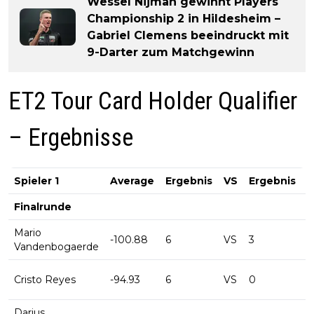
Wessel Nijman gewinnt Players
Championship 2 in Hildesheim –
Gabriel Clemens beeindruckt mit
9-Darter zum Matchgewinn
ET2 Tour Card Holder Qualifier
– Ergebnisse
Spieler 1
Average
Ergebnis
VS
Ergebnis
A
Finalrunde
Mario
-100.88
6
VS
3
-
Vandenbogaerde
Cristo Reyes
-94.93
6
VS
0
-
Darius