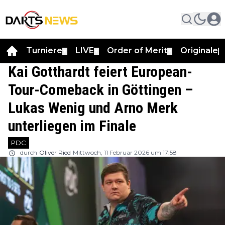
Turniere
LIVE
Order of Merit
Originale
▼
▼
▼
▼
Kai Gotthardt feiert European-
Tour-Comeback in Göttingen –
Lukas Wenig und Arno Merk
unterliegen im Finale
PDC
durch
Oliver Ried
Mittwoch, 11 Februar 2026 um 17:58