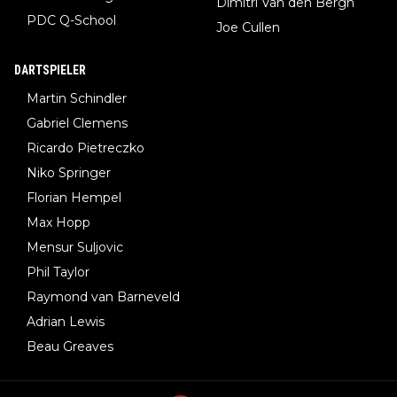
Dimitri Van den Bergh
PDC Q-School
Joe Cullen
DARTSPIELER
Martin Schindler
Gabriel Clemens
Ricardo Pietreczko
Niko Springer
Florian Hempel
Max Hopp
Mensur Suljovic
Phil Taylor
Raymond van Barneveld
Adrian Lewis
Beau Greaves