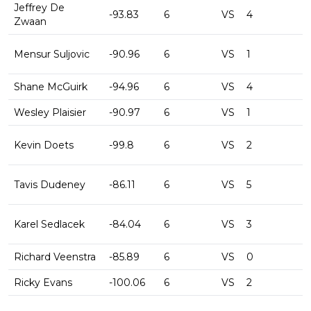
Jeffrey De
-93.83
6
VS
4
-
Zwaan
Mensur Suljovic
-90.96
6
VS
1
-
Shane McGuirk
-94.96
6
VS
4
-
Wesley Plaisier
-90.97
6
VS
1
-
Kevin Doets
-99.8
6
VS
2
-
Tavis Dudeney
-86.11
6
VS
5
-
Karel Sedlacek
-84.04
6
VS
3
-
Richard Veenstra
-85.89
6
VS
0
-
Ricky Evans
-100.06
6
VS
2
-