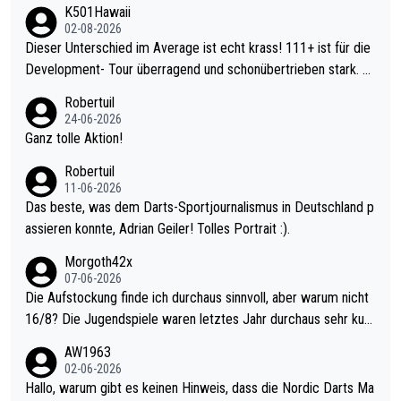
K501Hawaii
02-08-2026
Dieser Unterschied im Average ist echt krass! 111+ ist für die
Development- Tour überragend und schonübertrieben stark. U
nter 60 im Ave dagegen eigentlich schon zu schwach - gerade
Robertuil
mal 40+ erst recht. Da gewinnst keinen Blumentopf - ist ja noc
24-06-2026
h krasser wie ein Pokalspiel eines Kreisligisten vs einem Bund
Ganz tolle Aktion!
esligisten.
Robertuil
11-06-2026
Das beste, was dem Darts-Sportjournalismus in Deutschland p
assieren konnte, Adrian Geiler! Tolles Portrait :).
Morgoth42x
07-06-2026
Die Aufstockung finde ich durchaus sinnvoll, aber warum nicht
16/8? Die Jugendspiele waren letztes Jahr durchaus sehr kurz
weilig und besser anzuschauen, als manch Erwachsenenspiel.
AW1963
Allerdings ist Mitchell Lawrie als Nummer 1 der Welt eh qualifi
02-06-2026
ziert. Somit ändert die automatische Qualifikation des Weltmei
Hallo, warum gibt es keinen Hinweis, dass die Nordic Darts Ma