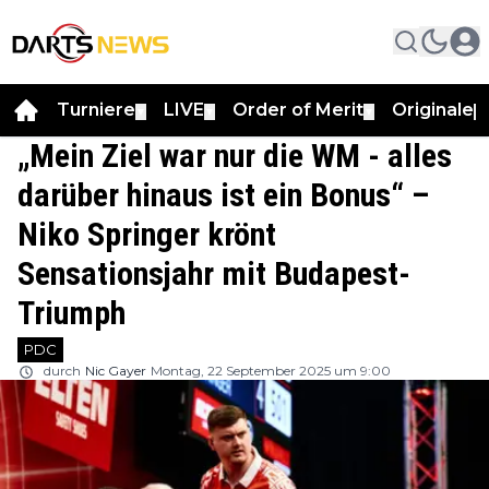
Turniere
LIVE
Order of Merit
Originale
▼
▼
▼
▼
„Mein Ziel war nur die WM - alles
darüber hinaus ist ein Bonus“ –
Niko Springer krönt
Sensationsjahr mit Budapest-
Triumph
PDC
durch
Nic Gayer
Montag, 22 September 2025 um 9:00