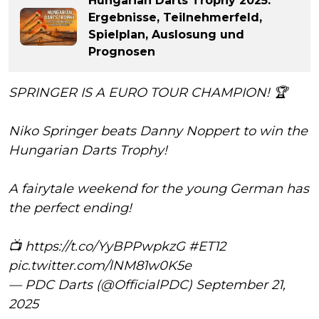
Hungarian Darts Trophy 2025:
Ergebnisse, Teilnehmerfeld,
Spielplan, Auslosung und
Prognosen
SPRINGER IS A EURO TOUR CHAMPION! 🏆
Niko Springer beats Danny Noppert to win the
Hungarian Darts Trophy!
A fairytale weekend for the young German has
the perfect ending!
📺
https://t.co/YyBPPwpkzG
#ET12
pic.twitter.com/lNM81w0K5e
— PDC Darts (@OfficialPDC)
September 21,
2025