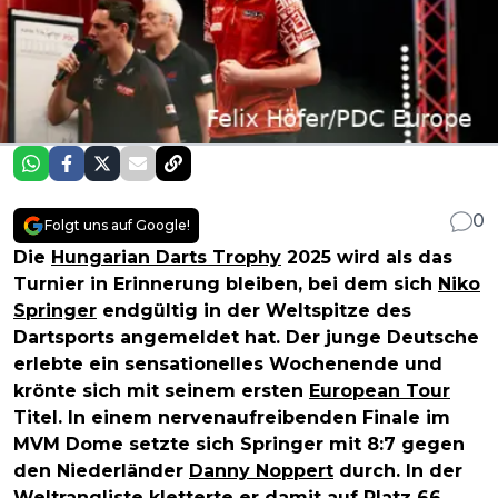
0
Folgt uns auf Google!
Die
Hungarian Darts Trophy
2025 wird als das
Turnier in Erinnerung bleiben, bei dem sich
Niko
Springer
endgültig in der Weltspitze des
Dartsports angemeldet hat. Der junge Deutsche
erlebte ein sensationelles Wochenende und
krönte sich mit seinem ersten
European Tour
Titel. In einem nervenaufreibenden Finale im
MVM Dome setzte sich Springer mit 8:7 gegen
den Niederländer
Danny Noppert
durch. In der
Weltrangliste kletterte er damit auf Platz 66.