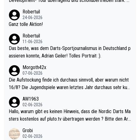
Development- Tour überragend und schonübertrieben stark. U
nter 60 im Ave dagegen eigentlich schon zu schwach - gerade
Robertuil
mal 40+ erst recht. Da gewinnst keinen Blumentopf - ist ja noc
24-06-2026
h krasser wie ein Pokalspiel eines Kreisligisten vs einem Bund
Ganz tolle Aktion!
esligisten.
Robertuil
11-06-2026
Das beste, was dem Darts-Sportjournalismus in Deutschland p
assieren konnte, Adrian Geiler! Tolles Portrait :).
Morgoth42x
07-06-2026
Die Aufstockung finde ich durchaus sinnvoll, aber warum nicht
16/8? Die Jugendspiele waren letztes Jahr durchaus sehr kurz
weilig und besser anzuschauen, als manch Erwachsenenspiel.
AW1963
Allerdings ist Mitchell Lawrie als Nummer 1 der Welt eh qualifi
02-06-2026
ziert. Somit ändert die automatische Qualifikation des Weltmei
Hallo, warum gibt es keinen Hinweis, dass die Nordic Darts Ma
sters erstmal nichts. Ich denke sie wollen damit für nächstes J
sters kostenlos auf pluto.tv übertragen werden ? Bitte den Arti
ahr vorsorgen, denn da ist er alt genug für die PDC und wird w
kel aktualisieren, danke!
Grobi
ohl wenig WDF Turniere spielen. Dies war bei Archie Self letzt
02-06-2026
es Jahr der Fall. Er musste als amtierender Weltmeister durch