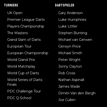
TURNIERE
DARTSPIELER
UK Open
Gary Anderson
Premier League Darts
Luke Humphries
Players Championship
Luke Littler
The Masters
Stephen Bunting
Grand Slam of Darts
Michael van Gerwen
European Tour
Gerwyn Price
European Championship
Michael Smith
World Grand Prix
Peter Wright
World Matchplay
Jonny Clayton
World Cup of Darts
Rob Cross
World Series of Darts
Nathan Aspinall
Finals
James Wade
PDC Challenge Tour
Dimitri Van den Bergh
PDC Q-School
Joe Cullen