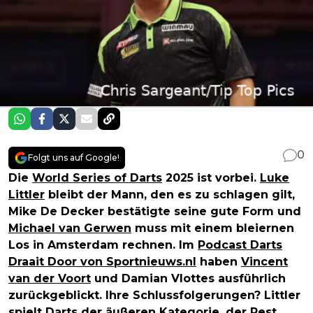
0
Folgt uns auf Google!
Die
World Series of Darts
2025 ist vorbei.
Luke
Littler
bleibt der Mann, den es zu schlagen gilt,
Mike De Decker bestätigte seine gute Form und
Michael van Gerwen
muss mit einem bleiernen
Los in Amsterdam rechnen. Im
Podcast Darts
Draait Door von Sportnieuws.nl
haben
Vincent
van der Voort
und Damian Vlottes ausführlich
zurückgeblickt. Ihre Schlussfolgerungen? Littler
spielt Darts der äußeren Kategorie, der Rest