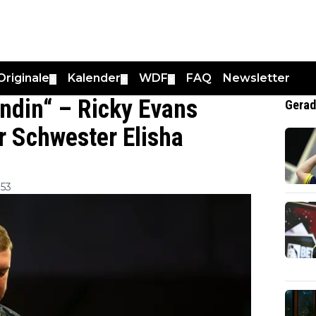
Originale
Kalender
WDF
FAQ
Newsletter
▼
▼
▼
ndin“ – Ricky Evans
Gerad
r Schwester Elisha
:53