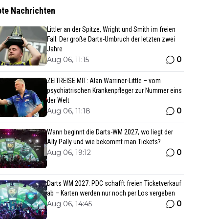
bte Nachrichten
Littler an der Spitze, Wright und Smith im freien
Fall: Der große Darts-Umbruch der letzten zwei
Jahre
0
Aug 06, 11:15
ZEITREISE MIT: Alan Warriner-Little – vom
psychiatrischen Krankenpfleger zur Nummer eins
der Welt
0
Aug 06, 11:18
Wann beginnt die Darts-WM 2027, wo liegt der
Ally Pally und wie bekommt man Tickets?
0
Aug 06, 19:12
Darts WM 2027: PDC schafft freien Ticketverkauf
ab – Karten werden nur noch per Los vergeben
0
Aug 06, 14:45