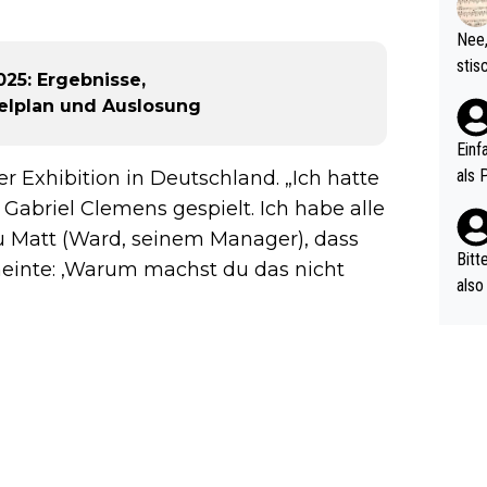
d wo
etzt
Nee,
urch
stis
25: Ergebnisse,
(in 
ten 
ielplan und Auslosung
als Z
nes 
ttle
Einf
vV p
als 
 Exhibition in Deutschland. „Ich hatte
n Ri
Gabriel Clemens gespielt. Ich habe alle
ehle
zu Matt (Ward, seinem Manager), dass
Bitt
meinte: ‚Warum machst du das nicht
also
ung,
werd
aube
sych
d di
e ma
n…