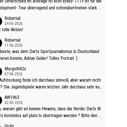
r Unterschied im Average ist echt krass! 111+ ist für die
lopment- Tour überragend und schonübertrieben stark. U
 Ave dagegen eigentlich schon zu schwach - gerad
Robertuil
st recht. Da gewinnst keinen Blumentopf - ist ja n
24-06-2026
kalspiel eines Kreisligisten vs einem Bu
 tolle Aktion!
ligisten.
Robertuil
11-06-2026
beste, was dem Darts-Sportjournalismus in Deutschland
ieren konnte, Adrian Geiler! Tolles Portrait :).
Morgoth42x
07-06-2026
Aufstockung finde ich durchaus sinnvoll, aber warum nicht
r durchaus sehr kur
lig und besser anzuschauen, als manch Erwachsenenspie
AW1963
02-06-2026
ert. Somit ändert die automatische Qualifikation des Weltm
e Nordic Darts M
mal nichts. Ich denke sie wollen damit für nächste
rs kostenlos auf pluto.tv übertragen werden ? Bitte den A
hr vorsorgen, denn da ist er alt genug für die PDC und wir
el aktualisieren, danke!
Grobi