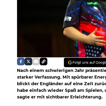
Folgt uns auf Googl
Nach einem schwierigen Jahr präsentie
starker Verfassung. Mit spürbarer Ene
blickt der Engländer auf eine Zeit zurüc
habe einfach wieder Spaß am Spielen, 
sagte er mit sichtbarer Erleichterung.