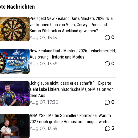
bte Nachrichten
Preisgeld New Zealand Darts Masters 2026: Wie
viel können Gian van Veen, Gerwyn Price und
Simon Whitlock in Auckland gewinnen?
0
Aug 07, 16:15
New Zealand Darts Masters 2026: Teilnehmerfeld,
Auslosung, Historie und Modus
0
Aug 07, 13:59
„Ich glaube nicht, dass er es schafft“ – Experte
sieht Luke Littlers historische Major-Mission vor
dem Aus
0
Aug 07, 17:30
ANALYSE | Martin Schindlers Formkrise: Warum
2027 noch größere Herausforderungen warten
2
Aug 07, 13:59