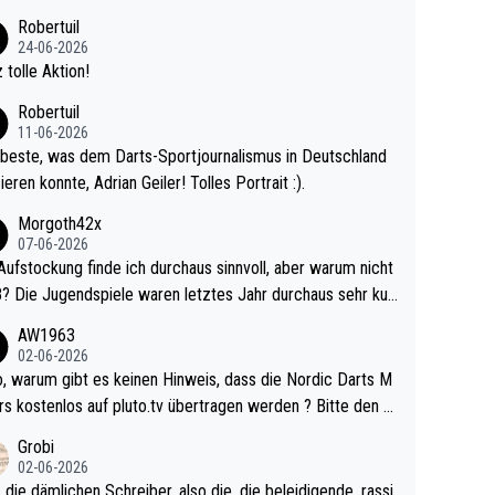
 Ave dagegen eigentlich schon zu schwach - gerad
Robertuil
st recht. Da gewinnst keinen Blumentopf - ist ja n
24-06-2026
kalspiel eines Kreisligisten vs einem Bu
 tolle Aktion!
ligisten.
Robertuil
11-06-2026
beste, was dem Darts-Sportjournalismus in Deutschland
ieren konnte, Adrian Geiler! Tolles Portrait :).
Morgoth42x
07-06-2026
Aufstockung finde ich durchaus sinnvoll, aber warum nicht
r durchaus sehr kur
lig und besser anzuschauen, als manch Erwachsenenspie
AW1963
02-06-2026
ert. Somit ändert die automatische Qualifikation des Weltm
e Nordic Darts M
mal nichts. Ich denke sie wollen damit für nächste
rs kostenlos auf pluto.tv übertragen werden ? Bitte den A
hr vorsorgen, denn da ist er alt genug für die PDC und wir
el aktualisieren, danke!
Grobi
hl wenig WDF Turniere spielen. Dies war bei Archie Self l
02-06-2026
es Jahr der Fall. Er musste als amtierender Weltmeister d
 die dämlichen Schreiber, also die, die beleidigende, rassi