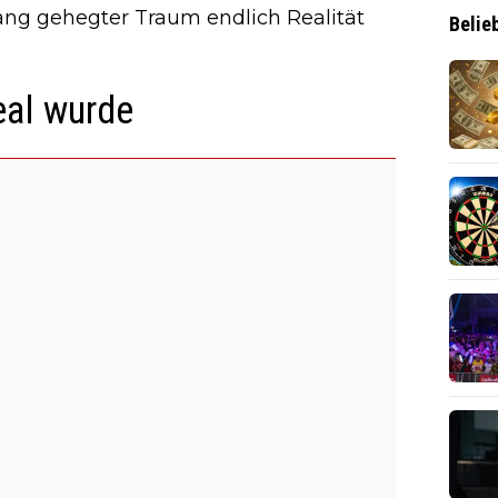
lang gehegter Traum endlich Realität
Belie
eal wurde