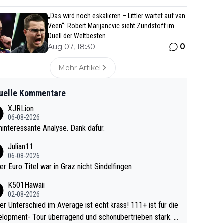
„Das wird noch eskalieren – Littler wartet auf van
Veen“: Robert Marijanovic sieht Zündstoff im
Duell der Weltbesten
0
Aug 07, 18:30
Mehr Artikel
uelle Kommentare
XJRLion
06-08-2026
interessante Analyse. Dank dafür.
Julian11
06-08-2026
ter Euro Titel war in Graz nicht Sindelfingen
K501Hawaii
02-08-2026
r Unterschied im Average ist echt krass! 111+ ist für die
lopment- Tour überragend und schonübertrieben stark. U