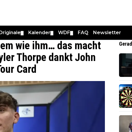
Originale
Kalender
WDF
FAQ
Newsletter
▼
▼
▼
dem wie ihm… das macht
Gerad
Tyler Thorpe dankt John
Tour Card