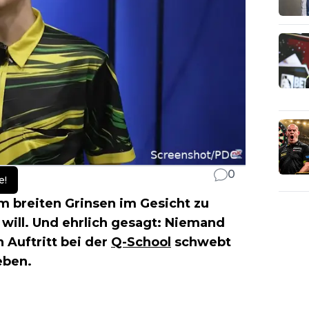
0
e!
em breiten Grinsen im Gesicht zu
will. Und ehrlich gesagt: Niemand
 Auftritt bei der
Q-School
schwebt
eben.