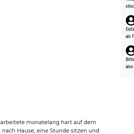
urch
stis
(in 
ten 
als Z
nes 
ttle
Einf
vV p
als 
n Ri
ehle
Bitt
also
ung,
werd
aube
sych
d di
e ma
n…
arbeitete monatelang hart auf dem
t nach Hause, eine Stunde sitzen und