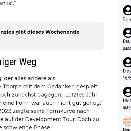
n ist.“
nter 60 im
e mal 40+ er
och krasser wie ein Po
Ganz
ndes
nzies gibt dieses Wochenende
Das 
pass
iniger Weg
Die 
 der alles andere als
16/8? Die Jugendspiele waren letztes Jah
zwei
te Thorpe mit dem Gedanken gespielt,
l. Allerdings ist Mitchell Lawrie als Nummer 1 der Welt eh quali
doch zunächst dagegen. „Letztes Jahr
fizi
Hallo, warum gibt es keinen Hinweis, dass di
 meine Form war auch nicht gut genug.“
eisters erst
aste
2023 zeigte seine Formkurve nach
s Ja
rtik
le auf der Development Tour. Doch zu
d wo
e schwierige Phase.
etzt
Nee,