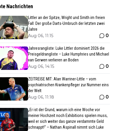
bte Nachrichten
Littler an der Spitze, Wright und Smith im freien
Fall: Der große Darts-Umbruch der letzten zwei
Jahre
0
Aug 06, 11:15
Jahresrangliste: Luke Littler dominiert 2026 die
Preisgeldrangliste – Luke Humphries und Michael
van Gerwen verlieren an Boden
0
Aug 06, 14:15
ZEITREISE MIT: Alan Warriner-Little – vom
psychiatrischen Krankenpfleger zur Nummer eins
der Welt
0
Aug 06, 11:18
„Er ist der Grund, warum ich eine Woche vor
meiner Hochzeit noch Exhibitions spielen muss,
weil er sich weiter das ganze verdammte Geld
schnappt!" – Nathan Aspinall nimmt sich Luke