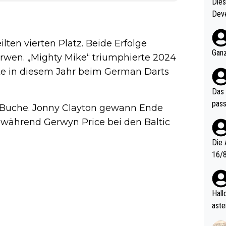
Diese
Deve
nter 60 im
e mal 40+ er
lten vierten Platz. Beide Erfolge
och krasser wie ein Po
Ganz
rwen. „Mighty Mike“ triumphierte 2024
ndes
te in diesem Jahr beim German Darts
Das 
pass
u Buche. Jonny Clayton gewann Ende
während Gerwyn Price bei den Baltic
Die 
16/8? Die Jugendspiele waren letztes Jah
zwei
l. Allerdings ist Mitchell Lawrie als Nummer 1 der Welt eh quali
fizi
Hallo, warum gibt es keinen Hinweis, dass di
eisters erst
aste
s Ja
rtik