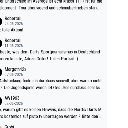
r Unterschied im Average ist echt krass! 111+ ist für die
lopment- Tour überragend und schonübertrieben stark. U
 Ave dagegen eigentlich schon zu schwach - gerad
Robertuil
st recht. Da gewinnst keinen Blumentopf - ist ja n
24-06-2026
kalspiel eines Kreisligisten vs einem Bu
 tolle Aktion!
ligisten.
Robertuil
11-06-2026
beste, was dem Darts-Sportjournalismus in Deutschland
ieren konnte, Adrian Geiler! Tolles Portrait :).
Morgoth42x
07-06-2026
Aufstockung finde ich durchaus sinnvoll, aber warum nicht
r durchaus sehr kur
lig und besser anzuschauen, als manch Erwachsenenspie
AW1963
02-06-2026
ert. Somit ändert die automatische Qualifikation des Weltm
e Nordic Darts M
mal nichts. Ich denke sie wollen damit für nächste
rs kostenlos auf pluto.tv übertragen werden ? Bitte den A
hr vorsorgen, denn da ist er alt genug für die PDC und wir
el aktualisieren, danke!
Grobi