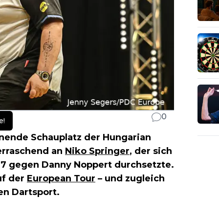
0
e!
ende Schauplatz der Hungarian
erraschend an
Niko Springer
, der sich
:7 gegen Danny Noppert durchsetzte.
uf der
European Tour
– und zugleich
en Dartsport.