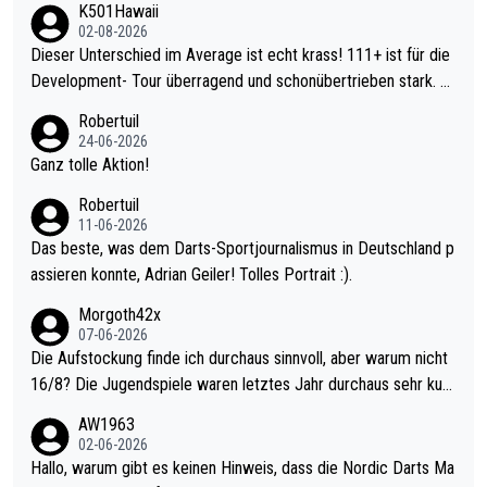
K501Hawaii
02-08-2026
Dieser Unterschied im Average ist echt krass! 111+ ist für die
Development- Tour überragend und schonübertrieben stark. U
nter 60 im Ave dagegen eigentlich schon zu schwach - gerade
Robertuil
mal 40+ erst recht. Da gewinnst keinen Blumentopf - ist ja noc
24-06-2026
h krasser wie ein Pokalspiel eines Kreisligisten vs einem Bund
Ganz tolle Aktion!
esligisten.
Robertuil
11-06-2026
Das beste, was dem Darts-Sportjournalismus in Deutschland p
assieren konnte, Adrian Geiler! Tolles Portrait :).
Morgoth42x
07-06-2026
Die Aufstockung finde ich durchaus sinnvoll, aber warum nicht
16/8? Die Jugendspiele waren letztes Jahr durchaus sehr kurz
weilig und besser anzuschauen, als manch Erwachsenenspiel.
AW1963
Allerdings ist Mitchell Lawrie als Nummer 1 der Welt eh qualifi
02-06-2026
ziert. Somit ändert die automatische Qualifikation des Weltmei
Hallo, warum gibt es keinen Hinweis, dass die Nordic Darts Ma