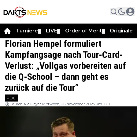
Turniere
LIVE
Order of Merit
Originale
▼
▼
▼
▼
Florian Hempel formuliert
Kampfangsage nach Tour-Card-
Verlust: „Vollgas vorbereiten auf
die Q-School – dann geht es
zurück auf die Tour“
PDC
durch
Nic Gayer
Mittwoch, 26 November 2025 um 16:11