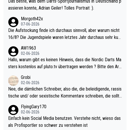
Das beste, was dem Darts-Sportjournalismus in Deutschland p
assieren konnte, Adrian Geiler! Tolles Portrait :).
Morgoth42x
07-06-2026
Die Aufstockung finde ich durchaus sinnvoll, aber warum nicht
16/8? Die Jugendspiele waren letztes Jahr durchaus sehr kurz
weilig und besser anzuschauen, als manch Erwachsenenspiel.
AW1963
Allerdings ist Mitchell Lawrie als Nummer 1 der Welt eh qualifi
02-06-2026
ziert. Somit ändert die automatische Qualifikation des Weltmei
Hallo, warum gibt es keinen Hinweis, dass die Nordic Darts Ma
sters erstmal nichts. Ich denke sie wollen damit für nächstes J
sters kostenlos auf pluto.tv übertragen werden ? Bitte den Arti
ahr vorsorgen, denn da ist er alt genug für die PDC und wird w
kel aktualisieren, danke!
Grobi
ohl wenig WDF Turniere spielen. Dies war bei Archie Self letzt
02-06-2026
es Jahr der Fall. Er musste als amtierender Weltmeister durch
Nee, die dämlichen Schreiber, also die, die beleidigende, rassis
den Qualifier und ich glaube kaum, dass Mitchel sich das (in Ve
tische und/ oder sexistische Kommentare schreiben, die sollte
gas) antun würde, wenn er doch eigentlich die PDC-WM als Zi
n das einfach mal bleiben lassen. Sollten besser mal ihr eigene
FlyingGary170
el hat.
s Leben in den Griff kriegen. Nur eins wundert mich: Luke Little
02-06-2026
r war doch neulich erst derjenige, der über Social Media GvV p
Einfach kein Social Media benutzen. Verstehe nicht, wieso das
rovoziert hat. Und Littlers Mutter schießt öfters mal gegen Ric
als Profisportler so schwer zu verstehen ist