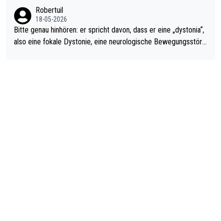
ardo Pietreczko auf Social Media. Hmmmm. Finde den Fehler!
Robertuil
18-05-2026
Bitte genau hinhören: er spricht davon, dass er eine „dystonia“,
also eine fokale Dystonie, eine neurologische Bewegungsstöru
ng, bei der unkontrolliert Bewegungen und Krämpfe erzeugt w
erden, im Arm hat. Und, dass Medikamente ihm helfen! Ich glau
be immer noch, dass sehr viele der Dartits-Fälle fälschlich psy
chologisiert werden und eigentlich fokale Dystonien sind. Und
diese könnten teils wirksam behandelt werden! Dafür müsste
man nur zum Neurologen und nicht zum Mentaltrainer gehen…