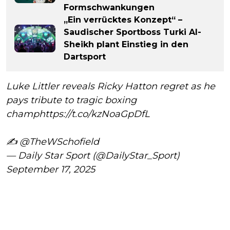
Formschwankungen
„Ein verrücktes Konzept“ –
Saudischer Sportboss Turki Al-
Sheikh plant Einstieg in den
Dartsport
Luke Littler reveals Ricky Hatton regret as he
pays tribute to tragic boxing
champ
https://t.co/kzNoaGpDfL
✍️
@TheWSchofield
— Daily Star Sport (@DailyStar_Sport)
September 17, 2025