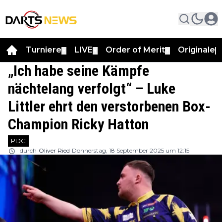
Turniere
LIVE
Order of Merit
Originale
▼
▼
▼
▼
„Ich habe seine Kämpfe
nächtelang verfolgt“ – Luke
Littler ehrt den verstorbenen Box-
Champion Ricky Hatton
PDC
durch
Oliver Ried
Donnerstag, 18 September 2025 um 12:15