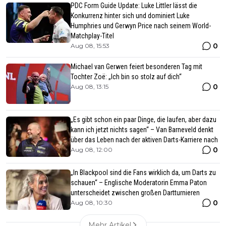
PDC Form Guide Update: Luke Littler lässt die
Konkurrenz hinter sich und dominiert Luke
Humphries und Gerwyn Price nach seinem World-
Matchplay-Titel
0
Aug 08, 15:53
Michael van Gerwen feiert besonderen Tag mit
Tochter Zoë: „Ich bin so stolz auf dich“
0
Aug 08, 13:15
„Es gibt schon ein paar Dinge, die laufen, aber dazu
kann ich jetzt nichts sagen“ – Van Barneveld denkt
über das Leben nach der aktiven Darts-Karriere nach
0
Aug 08, 12:00
„In Blackpool sind die Fans wirklich da, um Darts zu
schauen“ – Englische Moderatorin Emma Paton
unterscheidet zwischen großen Dartturnieren
0
Aug 08, 10:30
Mehr Artikel