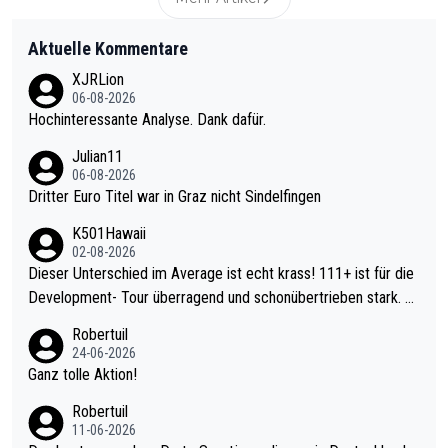
Aktuelle Kommentare
XJRLion
06-08-2026
Hochinteressante Analyse. Dank dafür.
Julian11
06-08-2026
Dritter Euro Titel war in Graz nicht Sindelfingen
K501Hawaii
02-08-2026
Dieser Unterschied im Average ist echt krass! 111+ ist für die
Development- Tour überragend und schonübertrieben stark. U
nter 60 im Ave dagegen eigentlich schon zu schwach - gerade
Robertuil
mal 40+ erst recht. Da gewinnst keinen Blumentopf - ist ja noc
24-06-2026
h krasser wie ein Pokalspiel eines Kreisligisten vs einem Bund
Ganz tolle Aktion!
esligisten.
Robertuil
11-06-2026