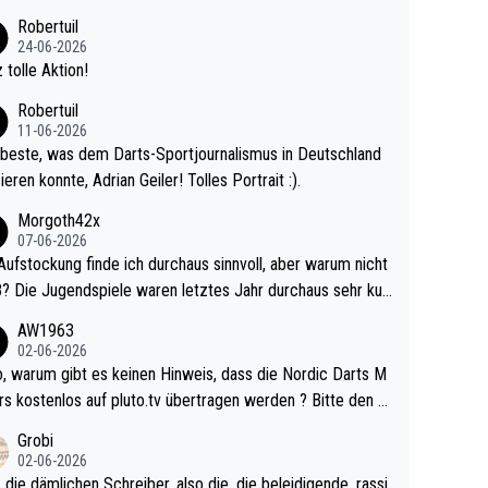
 Ave dagegen eigentlich schon zu schwach - gerad
Robertuil
st recht. Da gewinnst keinen Blumentopf - ist ja n
24-06-2026
kalspiel eines Kreisligisten vs einem Bu
 tolle Aktion!
ligisten.
Robertuil
11-06-2026
beste, was dem Darts-Sportjournalismus in Deutschland
ieren konnte, Adrian Geiler! Tolles Portrait :).
Morgoth42x
07-06-2026
Aufstockung finde ich durchaus sinnvoll, aber warum nicht
r durchaus sehr kur
lig und besser anzuschauen, als manch Erwachsenenspie
AW1963
02-06-2026
ert. Somit ändert die automatische Qualifikation des Weltm
e Nordic Darts M
mal nichts. Ich denke sie wollen damit für nächste
rs kostenlos auf pluto.tv übertragen werden ? Bitte den A
hr vorsorgen, denn da ist er alt genug für die PDC und wir
el aktualisieren, danke!
Grobi
hl wenig WDF Turniere spielen. Dies war bei Archie Self l
02-06-2026
es Jahr der Fall. Er musste als amtierender Weltmeister d
 die dämlichen Schreiber, also die, die beleidigende, rassi