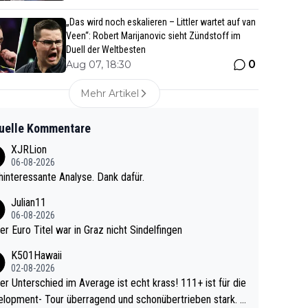
„Das wird noch eskalieren – Littler wartet auf van
Veen“: Robert Marijanovic sieht Zündstoff im
Duell der Weltbesten
0
Aug 07, 18:30
Mehr Artikel
uelle Kommentare
XJRLion
06-08-2026
interessante Analyse. Dank dafür.
Julian11
06-08-2026
ter Euro Titel war in Graz nicht Sindelfingen
K501Hawaii
02-08-2026
r Unterschied im Average ist echt krass! 111+ ist für die
lopment- Tour überragend und schonübertrieben stark. U