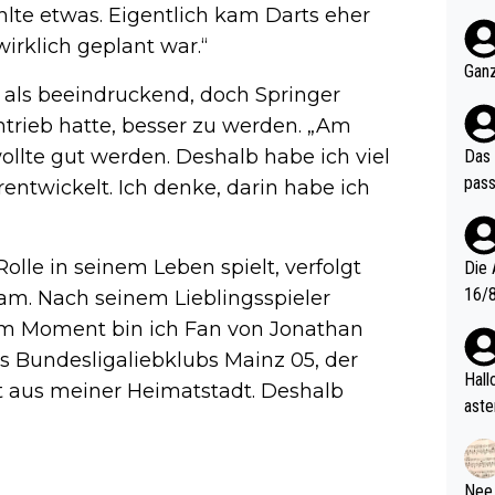
nter 60 im
hlte etwas. Eigentlich kam Darts eher
e mal 40+ er
irklich geplant war.“
och krasser wie ein Po
Ganz
ndes
 als beeindruckend, doch Springer
trieb hatte, besser zu werden. „Am
wollte gut werden. Deshalb habe ich viel
Das 
pass
erentwickelt. Ich denke, darin habe ich
olle in seinem Leben spielt, verfolgt
Die 
16/8? Die Jugendspiele waren letztes Jah
am. Nach seinem Lieblingsspieler
zwei
„Im Moment bin ich Fan von Jonathan
l. Allerdings ist Mitchell Lawrie als Nummer 1 der Welt eh quali
es Bundesligaliebklubs Mainz 05, der
fizi
Hallo, warum gibt es keinen Hinweis, dass di
mt aus meiner Heimatstadt. Deshalb
eisters erst
aste
s Ja
rtik
d wo
etzt
Nee,