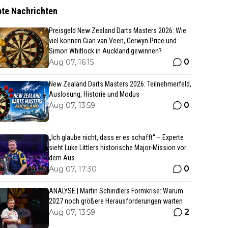
bte Nachrichten
Preisgeld New Zealand Darts Masters 2026: Wie
viel können Gian van Veen, Gerwyn Price und
Simon Whitlock in Auckland gewinnen?
0
Aug 07, 16:15
New Zealand Darts Masters 2026: Teilnehmerfeld,
Auslosung, Historie und Modus
0
Aug 07, 13:59
„Ich glaube nicht, dass er es schafft“ – Experte
sieht Luke Littlers historische Major-Mission vor
dem Aus
0
Aug 07, 17:30
ANALYSE | Martin Schindlers Formkrise: Warum
2027 noch größere Herausforderungen warten
2
Aug 07, 13:59