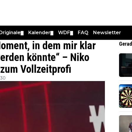
Originale
Kalender
WDF
FAQ
Newsletter
▼
▼
▼
Moment, in dem mir klar
Gerad
werden könnte“ – Niko
zum Vollzeitprofi
:30